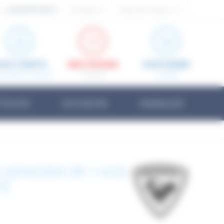
03 81 87 08 13
Français
Pays de livraison:
 au
ON COMPTE
MES FAVORIS
MON PANIER
nnecter / S'inscrire
0 article
0
article
TDOOR
OCCASION
MARQUES
 SENDER JR + KID
TE