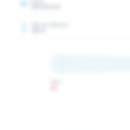
Noyau
Fibre de verre
Taille de référence
128 cm
Talon
98