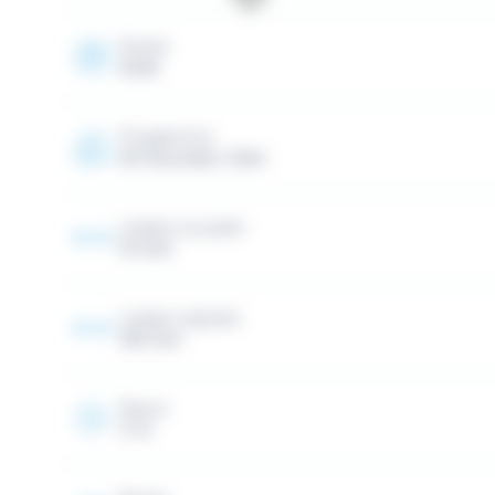
Année
2026
Programme
All mountain, Park
Largeur au patin
74 mm
Largeur spatule
106 mm
Rayon
11 m