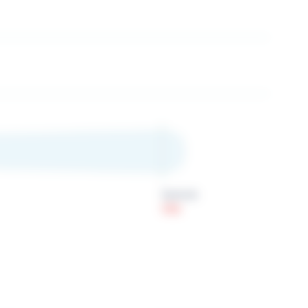
Spatule
106