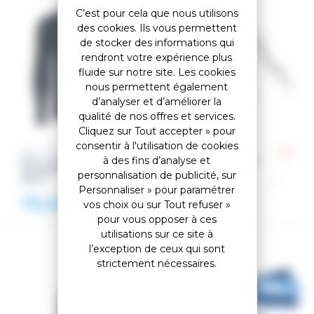
S
M
L
XL
L/XL
S/M
C’est pour cela que nous utilisons
des cookies. Ils vous permettent
de stocker des informations qui
rendront votre expérience plus
fluide sur notre site. Les cookies
nous permettent également
d’analyser et d’améliorer la
qualité de nos offres et services.
-20.2%
Cliquez sur Tout accepter » pour
-20%
consentir à l'utilisation de cookies
HELLY HANSEN
VOLA
à des fins d’analyse et
PULL LIFA MERINO
UNDERWEAR TOP
MIDWEIGHT 1/2 ZIP
personnalisation de publicité, sur
NAVY
Personnaliser » pour paramétrer
79,00 €
108,00 €
vos choix ou sur Tout refuser »
99,00 €
pour vous opposer à ces
utilisations sur ce site à
l’exception de ceux qui sont
Tailles :
strictement nécessaires.
SAISON 2026
XS
S/M
L/XL