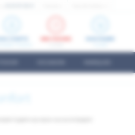
03 81 87 08 13
Français
Pays de livraison:
 au
ON COMPTE
MES FAVORIS
MON PANIER
nnecter / S'inscrire
0 article
0
article
TDOOR
OCCASION
MARQUES
onfort
cessaire hygiène qui saura vous accompagner