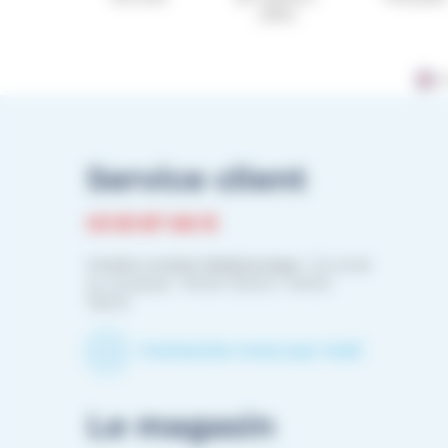
offert
M
Service client
03 81 87 08 13
Horaire contact téléphonique :
Du lundi
au vendredi : 10h00-12h00 / 14h00-
16h00
Contactez-nous par mail
Le magasin