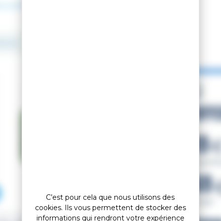
E LA SUITE
SAISON 2022
-39.39%
-39%
C’est pour cela que nous utilisons des
cookies. Ils vous permettent de stocker des
 TO SUMMIT
informations qui rendront votre expérience