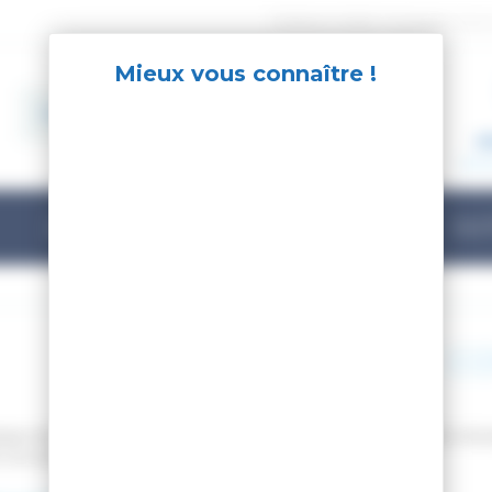
Besoin d'aide ? contactez-nous
M
Se co
ACCESSOIRES
STREETWEAR
OU
Hygiène et c
que de référence
Sea to Summit
est sur
Easy-gliss
, tout le né
 vos sorties camping.