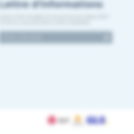
Lettre d'informations
Suivez notre actualité et recevez les bon plans EASY-
GLISS en vous inscrivant à notre newsletter.