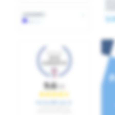
SAV
SHA
CON
COULEUR 2
3,
bleu
(1)