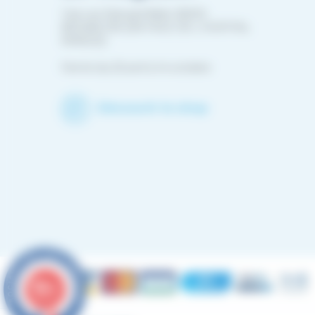
1 bis rue Edouard Belin 25000
BESANCON (EN FACE DE L'HOPITAL
MINJOZ)
Fermé du 25 avril à mi-octobre
Découvrir le shop
9.6
/10
4891 avis