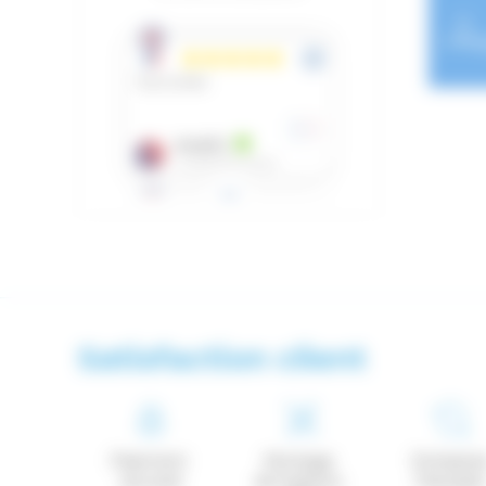
Satisfaction client
Paiement
Montage
Entrepris
securisé
de fixations
Français