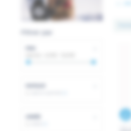
LIR
Filtrer par
PRIX
tranche :
4,00€ - 16,00€
MARQUE
sea to summit
(2)
ANNÉE
2022
(2)
SEA