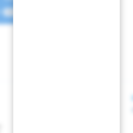
e
Livraison
Fartage
e
48H
Gratuit