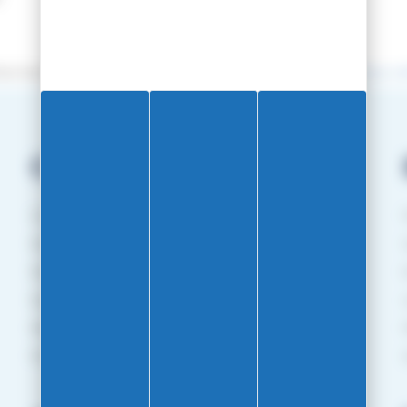
archand approuvé par la Société des Avis Garantis,
cliquez ici pour vé
Commandes
Conditions générales de vente
Mode de livraison
Mode de paiement
Suivi de commande
Retours
Programme de fidélité