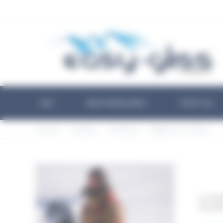
Panneau de gestion des cookies
SKI
SNOWBOARD
TEXTILE
Accueil
Outdoor
Camping
Hygiène et confort
La mar
lors de