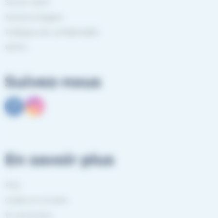
Service client
Mentions légales
Politiques de confidentialité
RGPD
Suivez-nous
En savoir plus
FAQ
Guides et Conseils
En savoir plus