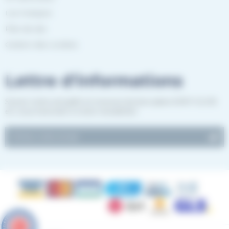
Les marques
Plan de site
Gestion des cookies
Lettre d'informations
Suivez notre actualité et recevez les bon plans EASY-GLISS
en vous inscrivant à notre newsletter.
9.6
/10