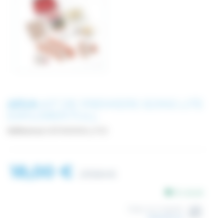
ARVA
KIT DE PREMIERS SOINS LITE
EXPLORER FULL
Référence
SAFAKSMALLFV2
18,00 €
27,50 €
En stock
Dispo en magasin
à Besançon