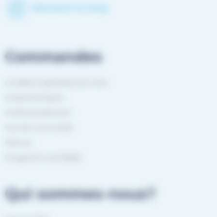
Découvrir le shop
Commandes
Conditions générales de vente
Mode de livraison
Mode de paiement
Suivi de commande
Retours
Programme de fidélité
Qui sommes-nous?