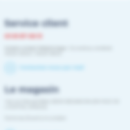
Service client
03 81 87 08 13
Horaire contact téléphonique :
Du lundi au vendredi :
10h00-12h00 / 14h00-16h00
Contactez-nous par mail
Le magasin
1 bis rue Edouard Belin 25000 BESANCON (EN FACE DE
L'HOPITAL MINJOZ)
Fermé du 25 avril à mi-octobre