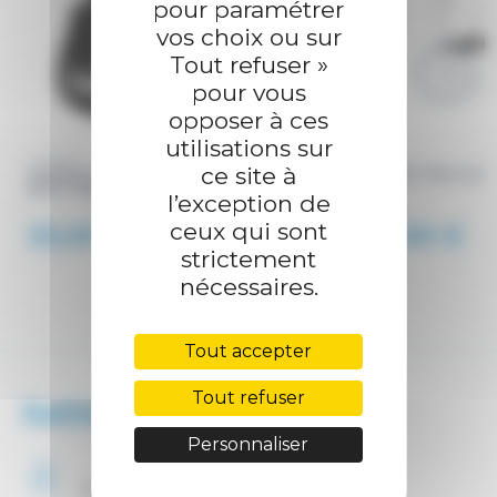
pour paramétrer
vos choix ou sur
Tout refuser »
pour vous
opposer à ces
utilisations sur
LANGE
ARVA
ce site à
HOUSSE A CHAUSSURES BASIC
NEO BT PRO HOL
BOOT BAG
l’exception de
ceux qui sont
25,00 €
23,00 €
strictement
nécessaires.
Tout accepter
Tout refuser
Satisfaction client
Personnaliser
Paiement
securisé