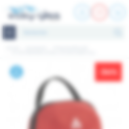
Panneau de gestion des cookies
Navigation
Accueil
Accessoires
Protection/sécurité
KIT DE PREMIERS SOINS LITE EXPLORER FULL
-34%