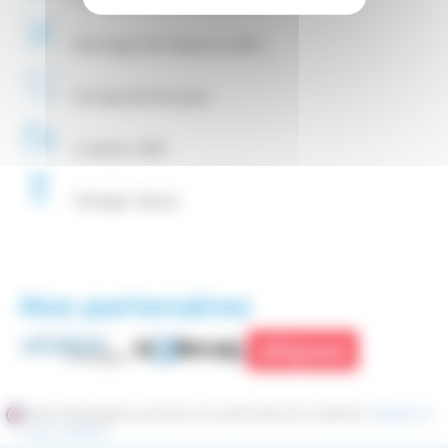
Montage
de fixations
offert
Entreprise
Française
Livraison
48H
Fartage
Gratuit
Nos partenaires
Marchand approuvé par la Société des Avis Garantis,
cliquez ici
pour vérifier
.