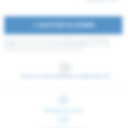
AJOUTER AU PANIER
En achetant ce produit vous pouvez gagner jusqu'à
4
points de
fidélité
. Votre panier totalisera
4
points de fidélité
pouvant être
transformé(s) en un bon de réduction de
0,40 €
.
Entre le 11 août 2026 et le 12 août 2026.
Partager cet article