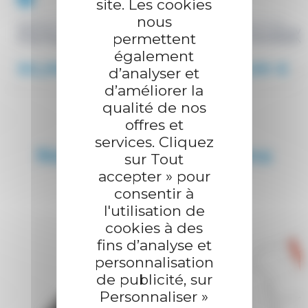
site. Les cookies
-18%
nous
ENERGIAPURA
ENERGIAPURA
PROTECTION AVANT BRAS
PROTECTION AVA
permettent
PLASTIQUE WARRIOR JR
KRISTOFFERSEN 
également
90,99 €
97,99 €
d’analyser et
111,00 €
119
d’améliorer la
qualité de nos
offres et
services. Cliquez
Nous recommandons
sur Tout
également
accepter » pour
consentir à
l'utilisation de
cookies à des
fins d’analyse et
personnalisation
de publicité, sur
Personnaliser »