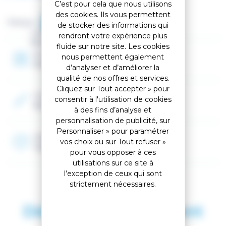
C’est pour cela que nous utilisons
des cookies. Ils vous permettent
Marque :
de stocker des informations qui
Genre
rendront votre expérience plus
Mixte
fluide sur notre site. Les cookies
Année
nous permettent également
2026
d’analyser et d’améliorer la
qualité de nos offres et services.
Cliquez sur Tout accepter » pour
Couleur 2
consentir à l'utilisation de cookies
Noir, Bleu
à des fins d’analyse et
personnalisation de publicité, sur
Personnaliser » pour paramétrer
Capacité
vos choix ou sur Tout refuser »
1 paire
pour vous opposer à ces
utilisations sur ce site à
l’exception de ceux qui sont
strictement nécessaires.
Découvrez également