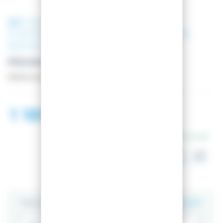
XO
SKI 77 V7 ROYAL BLUE +
FIXATIONS MARKER GRIFFON 13
90MM BLACK
PROMO 15%
Référence
PACK_SK0177V7-RB__7524U1-GA
1 189,00 €
En stock
Dispo en magasin
à Besançon
TAILLE
GUIDE DES TAILLES