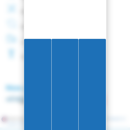
Montage
de fixations
offert
Entreprise
Française
Livraison
48H
Fartage
Gratuit
Nos partenaires
Marchand approuvé par la Société des Avis Garantis,
cliquez ici
pour vérifier
.