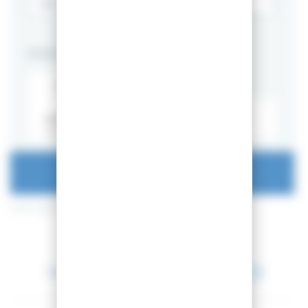
PACKS
ALPIN
Sans fixations
MARKER
FIXATIONS DE SKI GRIFFON 13
90MM BLACK
AJOUTER AU PANIER
Aucun point de fidélité pour ce produit.
Entre le 16 août 2026 et le 17 août 2026.