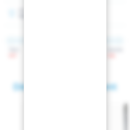
Rocker
Spatule
Talon
Patin
Spatule
107
77
126
Découvrez également
SAISON 2024