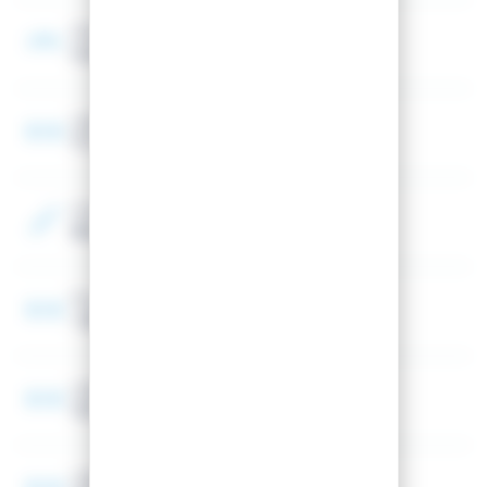
Cambre
Cambre classique
Largeur au patin
77 mm
Couleur 2
Bleu
Fourchette Largeur patin Ski
< 85 mm
Largeur spatule
126 mm
Largeur au talon