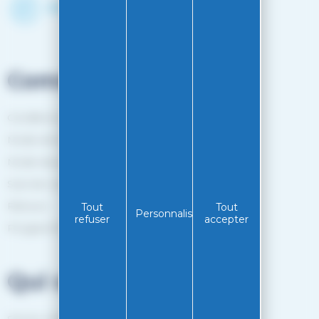
Découvrir le shop
Commandes
Conditions générales de vente
Mode de livraison
Mode de paiement
Suivi de commande
Retours
Tout
Tout
Personnaliser
refuser
accepter
Programme de fidélité
Qui sommes-nous?
Service client