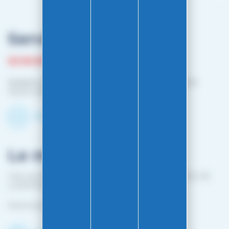
Service client
03 81 87 08 13
Horaire contact téléphonique :
Du lundi au vendredi :
10h00-12h00 / 14h00-16h00
Contactez-nous par mail
Le magasin
1 bis rue Edouard Belin 25000 BESANCON (EN FACE DE
L'HOPITAL MINJOZ)
Fermé du 25 avril à mi-octobre