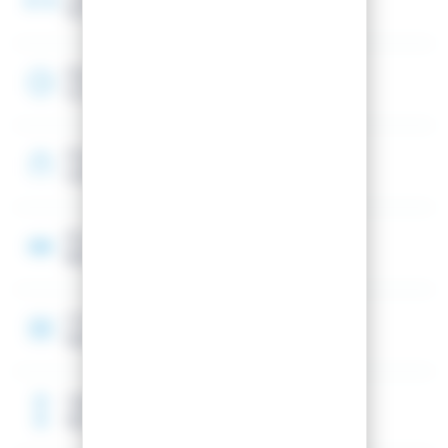
107 mm
Rayon
13 m
Shape
Unidirectionnel (Spatule avant)
Noyau
Bois
Construction
Sandwich
Taille de référence
160 cm