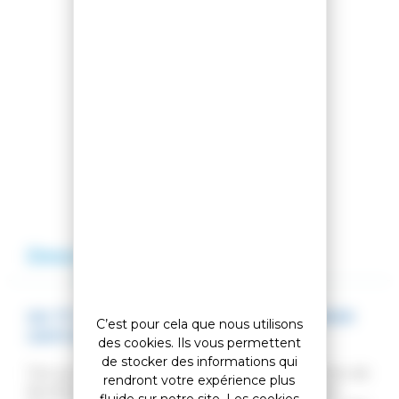
Partager cet article
Comparer cet article
Ajouter à ma liste
Description
Avis
SKI 77 V7 ROYAL BLUE + FIXATIONS MARKER
C’est pour cela que nous utilisons
GRIFFON 13 90MM BLACK
des cookies. Ils vous permettent
de stocker des informations qui
Très accessible et sportif, le
V7 Royal Blue
est notre ski
rendront votre expérience plus
de piste par excellence.Nous vous le proposons en
fluide sur notre site. Les cookies