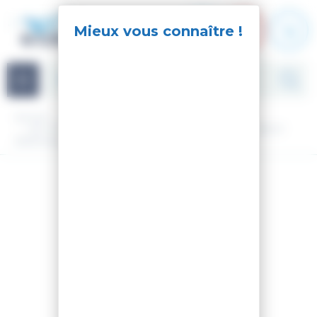
Panneau de gestion des cookies
Navigation
Accueil
Ski
Ski Alpin
Matériel
Ski nu
SKI 77 V7 ROYAL BLUE + FIXATIONS MARKER GRIFFON 13
90MM BLACK