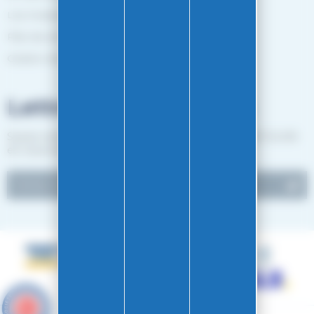
Les marques
Plan de site
Gestion des cookies
Lettre d'informations
Suivez notre actualité et recevez les bon plans EASY-GLISS
en vous inscrivant à notre newsletter.
9.6
/10
4890 avis