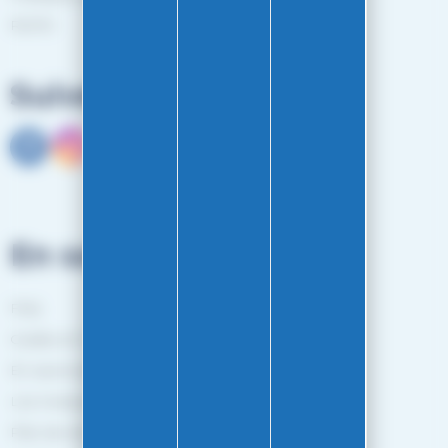
RGPD
Suivez-nous
En savoir plus
FAQ
Guides et Conseils
En savoir plus
Les marques
Plan de site