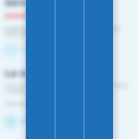
Service client
03 81 87 08 13
Horaire contact téléphonique :
Du lundi au vendredi :
10h00-12h00 / 14h00-16h00
Contactez-nous par mail
Le magasin
1 bis rue Edouard Belin 25000 BESANCON (EN FACE DE
L'HOPITAL MINJOZ)
Fermé du 25 avril à mi-octobre
Découvrir le shop