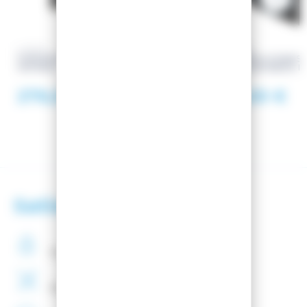
LANGE
LANGE
CHAUSSURES DE SKI CONCEPT 11
HOUSSE A CHAUS
GW BOA
SHADOW BASIC B
279,00 €
23,00 €
Satisfaction client
Paiement
securisé
Montage
de fixations
offert