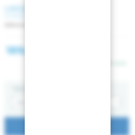
LANGE
CHAUSSURES DE SKI
CONCEPT 7.5 W
Référence
LBO6280
189,00 €
318,99 €
En stock
TAILLE
AJOUTER AU PANIER