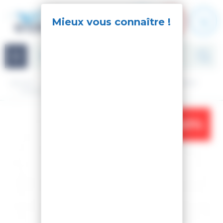
Panneau de gestion des cookies
Navigation
Accueil
Ski
Ski Alpin
Matériel
Chaussures de ski
CHAUSSURES DE SKI CONCEPT 7.5 W
-40%