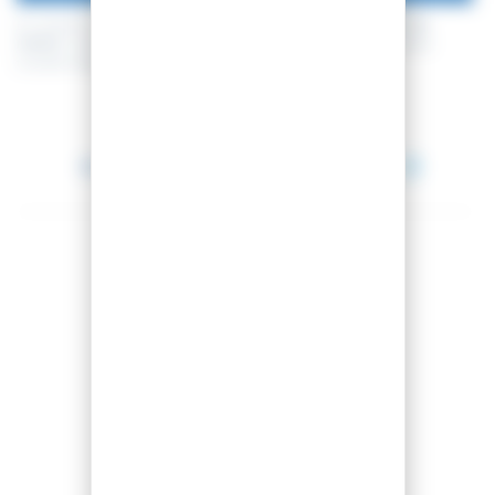
En achetant ce produit vous pouvez gagner jusqu'à
47
points de
fidélité
. Votre panier totalisera
47
points de fidélité
pouvant être
transformé(s) en un bon de réduction de
4,70 €
.
Entre le 11 août 2026 et le 12 août 2026.
Partager cet article
Comparer cet article
Ajouter à ma liste