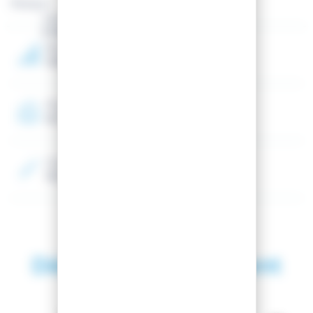
Marque :
Genre
Enfant
Niveau
Débutant, Intermédiaire
Programme
All mountain
Couleur 2
Noir, Jaune, Bleu
Découvrez également