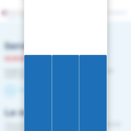
Marchand approuvé par la Société des Avis Garantis,
cliquez ici
pour vérifier
.
Service client
03 81 87 08 13
Horaire contact téléphonique :
Du lundi au vendredi :
10h00-12h00 / 14h00-16h00
Contactez-nous par mail
Le magasin
1 bis rue Edouard Belin 25000 BESANCON (EN FACE DE
L'HOPITAL MINJOZ)