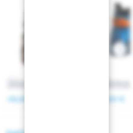
HEAD
TECNICA
CHAUSSURES DE SKI NEXT
CHAUSSURES DE SK
EDGE 85 OCCASION
Occasion
COCHISE OCCASI
49,00 €
29,00 €