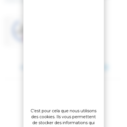
transformé(s) en un bon de réduction de
1,20 €
.
Basé sur 1 avis
VOIR LES AVIS
Entre le 11 août 2026 et le 12 août 2026.
Partager cet article
C’est pour cela que nous utilisons
des cookies. Ils vous permettent
Comparer cet article
de stocker des informations qui