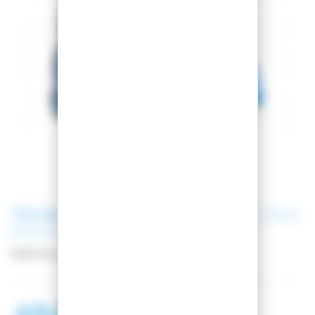
TECNICA
CHAUSSURES DE SKI JT4R
COCHISE
OCCASION
Référence
TEJT4R003
49,00 €