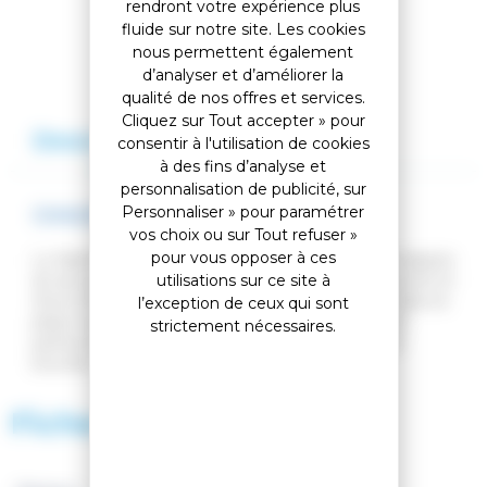
rendront votre expérience plus
fluide sur notre site. Les cookies
nous permettent également
Ajouter à ma liste
d’analyser et d’améliorer la
qualité de nos offres et services.
Cliquez sur Tout accepter » pour
Description
Avis
consentir à l'utilisation de cookies
à des fins d’analyse et
personnalisation de publicité, sur
Personnaliser » pour paramétrer
CHAUSSURES DE SKI JT4R COCHISE
vos choix ou sur Tout refuser »
pour vous opposer à ces
La
Tecnica JT4 Cochise
est idéale pour le jeune adepte
utilisations sur ce site à
du ski qui a besoin de confort, de chaleur, de sécurité et
d'une botte facile à enfiler et à retirer. En skiant dans le
l’exception de ceux qui sont
plaisir avec des bottes bien ajustées, votre enfant
strictement nécessaires.
partira du bon pied. Système de serrage à quatre
boucles.
Fiche technique