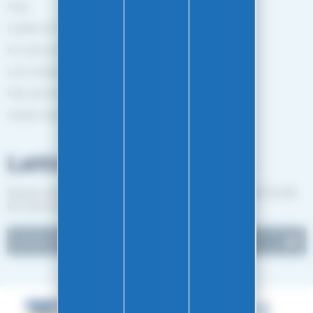
FAQ
Guides et Conseils
En savoir plus
Les marques
Plan de site
Gestion des cookies
Lettre d'informations
Suivez notre actualité et recevez les bon plans EASY-GLISS
en vous inscrivant à notre newsletter.