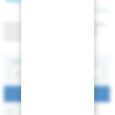
En stock
Toutes les chaussures d'occasions proposées dans notre
boutique ont été contrôlées par un professionnel. Le
chausson intérieur a été nettoyé et désinfecté. Les
chaussures comportent des rayures d'usage.
TAILLE
AJOUTER AU PANIER
En achetant ce produit vous pouvez gagner jusqu'à
12
points de
fidélité
. Votre panier totalisera
12
points de fidélité
pouvant être