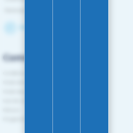
Fermé du 25 avril à mi-octobre
Découvrir le shop
Commandes
Conditions générales de vente
Mode de livraison
Mode de paiement
Suivi de commande
Retours
Programme de fidélité