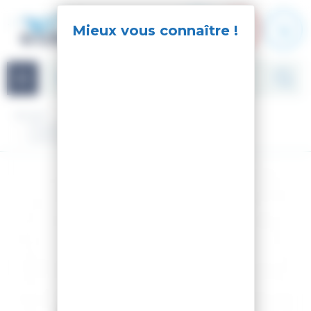
Panneau de gestion des cookies
Navigation
Accueil
Occasion
Ski Alpin d'occasion
Chaussures de ski d'occasion
CHAUSSURES DE SKI JT4R COCHISE