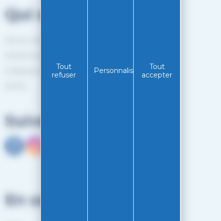
Qui sommes-nous?
Service client
Mentions légales
Tout
Tout
Personnaliser
Politiques de confidentialité
refuser
accepter
RGPD
Suivez-nous
En savoir plus