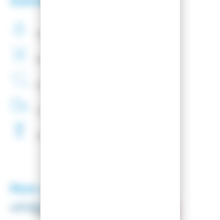
Satisfaction client
Paiement
securisé
Montage
de fixations
offert
Entreprise
Française
Livraison
48H
Fartage
Gratuit
Nos partenaires