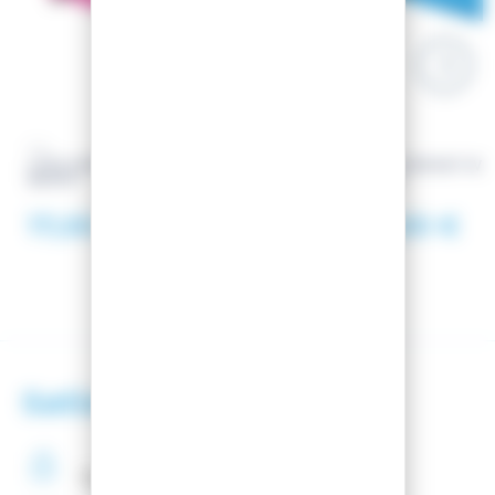
TSL
TSL
LUGE ENFANT WEEZ 1 PLACE
LUGE ENFANT WEE
BERRY
BLUE
17,00 €
19,00 €
Satisfaction client
Paiement
securisé