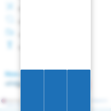
Montage
de fixations
offert
Entreprise
Française
Livraison
48H
Fartage
Gratuit
Nos partenaires
Marchand approuvé par la Société des Avis Garantis,
cliquez ici
pour vérifier
.