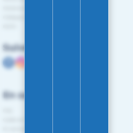
Mentions légales
Politiques de confidentialité
RGPD
Suivez-nous
En savoir plus
FAQ
Guides et Conseils
En savoir plus