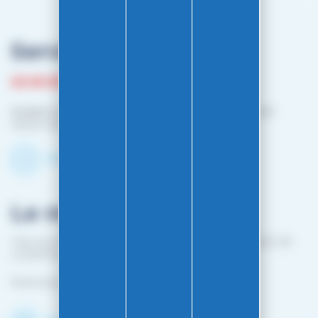
Service client
03 81 87 08 13
Horaire contact téléphonique :
Du lundi au vendredi :
10h00-12h00 / 14h00-16h00
Contactez-nous par mail
Le magasin
1 bis rue Edouard Belin 25000 BESANCON (EN FACE DE
L'HOPITAL MINJOZ)
Fermé du 25 avril à mi-octobre