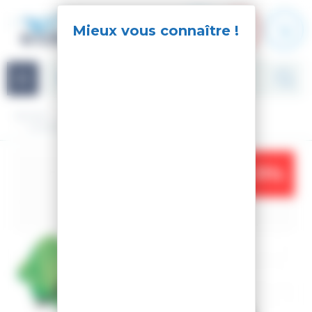
Panneau de gestion des cookies
Navigation
Accueil
Accessoires
Luge
LUGE ENFANT WEEZ 2 PLACES JUNGLE
-11%