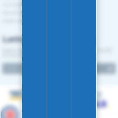
Les marques
Plan de site
Gestion des cookies
Lettre d'informations
Suivez notre actualité et recevez les bon plans EASY-GLISS
en vous inscrivant à notre newsletter.
9.6
/10
4890 avis