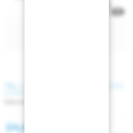
TSL
LUGE ENFANT WEEZ 2 PLACES
JUNGLE
Référence
PFLUW212
24,00 €
27,00 €