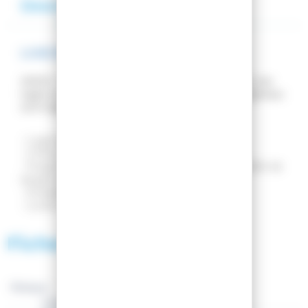
Description
Avis
LUGE ENFANT WEEZ 2 PLACES JUNGLE
WEEZ : Dotées de vraies assises et de 2 freins, ces
luges au design sympathique et aux coloris originaux
sont également très résistantes.
- Luge résistante au design sympathique
- 2 freins
- Poignée et ficelle de traction à l’avant avec facilité de
rangement
- Empilable
- Livrée montée
Fiche technique
Marque :
Genre