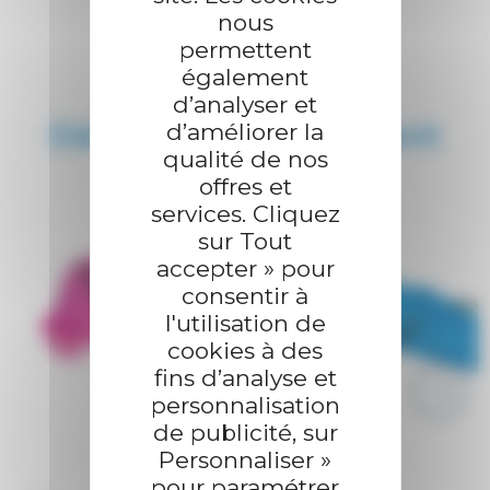
nous
permettent
également
d’analyser et
Découvrez également
d’améliorer la
qualité de nos
offres et
SAISON 2026
services. Cliquez
sur Tout
accepter » pour
consentir à
l'utilisation de
cookies à des
fins d’analyse et
personnalisation
de publicité, sur
-13.16%
Personnaliser »
-13%
pour paramétrer