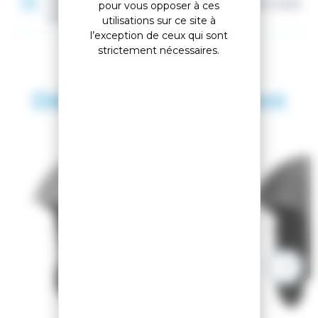
Taille réglable, Doublure amovible, Système audio
pour vous opposer à ces
intégré, Construction hard shell
utilisations sur ce site à
l’exception de ceux qui sont
strictement nécessaires.
Découvrez également
SAISON 2026
-40.34%
-40%