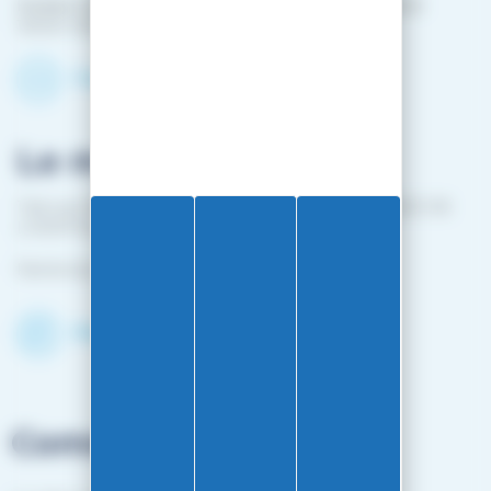
Horaire contact téléphonique :
Du lundi au vendredi :
10h00-12h00 / 14h00-16h00
Contactez-nous par mail
Le magasin
1 bis rue Edouard Belin 25000 BESANCON (EN FACE DE
L'HOPITAL MINJOZ)
Fermé du 25 avril à mi-octobre
Découvrir le shop
Commandes