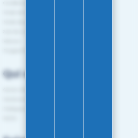
Conditions générales de vente
Mode de livraison
Mode de paiement
Suivi de commande
Retours
Programme de fidélité
Qui sommes-nous?
Service client
Mentions légales
Politiques de confidentialité
RGPD