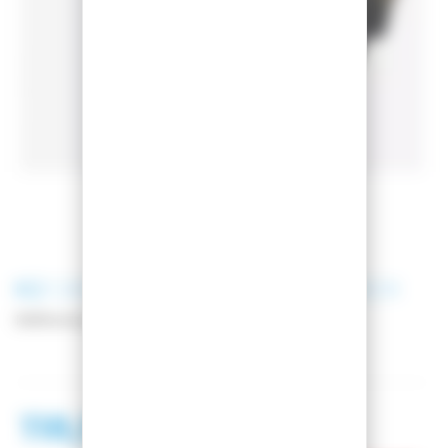
K2
CASQUE DE SKI VIRTUE BLACK
Référence
10A4001-1-1
118,99 €
183,99 €