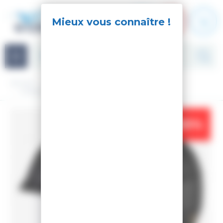
Panneau de gestion des cookies
Navigation
Accueil
Accessoires
Casque
CASQUE DE SKI VIRTUE BLACK
-35%