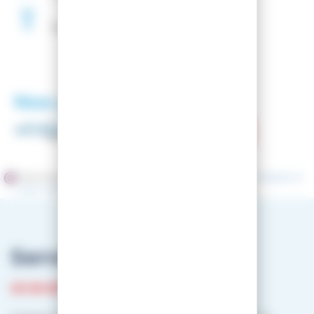
Fartage
Gratuit
Nos partenaires
Marchand approuvé par la Société des Avis Garantis,
cliquez ici
pour vérifier
.
Service client
03 81 87 08 13