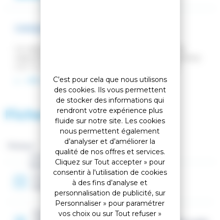
CASQUE DE SKI VIRTUE BLACK
Le casque Virtue spécifique aux femmes offre les
caractéristiques haut de gamme que vous recherchez
avec la protection dont vous avez besoin, et est
maintenant disponible avec une doublure MIPS en
C’est pour cela que nous utilisons
LIRE LA SUITE
option pour plus de sécurité. Équipé de notre système
des cookies. Ils vous permettent
d'ajustement 360 K2Dialed et de l'aération Dual Active
de stocker des informations qui
Matrix, le Virtue vous gardera au frais - au sens propre
rendront votre expérience plus
Fiche technique
comme au sens figuré. Ayez l'air bien, sentez-vous
fluide sur notre site. Les cookies
bien. Entrez avec le Virtue.
nous permettent également
d’analyser et d’améliorer la
Marque :
qualité de nos offres et services.
Genre
Cliquez sur Tout accepter » pour
Femme, Mixte
consentir à l'utilisation de cookies
Année
à des fins d’analyse et
2026
personnalisation de publicité, sur
Personnaliser » pour paramétrer
Options
vos choix ou sur Tout refuser »