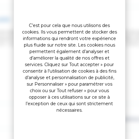
LACK
C’est pour cela que nous utilisons des
cookies. Ils vous permettent de stocker des
 les arbres ou de faire des arcs à grande vitesse sur les pistes de 
plus précieux (c'est-à-dire votre cerveau). Désormais disponible
informations qui rendront votre expérience
scret, une coupe K2Dialed 360 et une ventilation Dual Active Mat
plus fluide sur notre site. Les cookies nous
permettent également d’analyser et
d’améliorer la qualité de nos offres et
services. Cliquez sur Tout accepter » pour
consentir à l'utilisation de cookies à des fins
d’analyse et personnalisation de publicité,
Genre
sur Personnaliser » pour paramétrer vos
Homme
choix ou sur Tout refuser » pour vous
opposer à ces utilisations sur ce site à
l’exception de ceux qui sont strictement
nécessaires.
Options
Taille réglable, Système
Construction