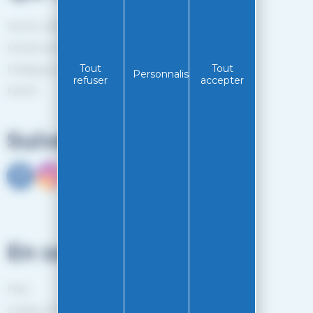
Service client
Mentions légales
Tout
Tout
Politiques de confidentialité
Personnaliser
refuser
accepter
RGPD
Suivez-nous
En savoir plus
FAQ
Guides et Conseils