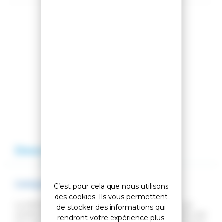
Partager cet article
Comparer cet article
Ajouter à ma liste
Description
Avis
CASQUE DE SKI MOJO VISOR PAW
C’est pour cela que nous utilisons
des cookies. Ils vous permettent
Le MOJO Visor intègre une visière pour un style, un
de stocker des informations qui
confort et une fonctionnalité inégalés. L'UV 400 et une
rendront votre expérience plus