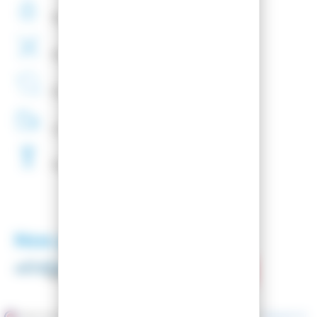
Paiement
securisé
Montage
de fixations
offert
Entreprise
Française
Livraison
48H
Fartage
Gratuit
Nos partenaires
Marchand approuvé par la Société des Avis Garantis,
cliquez ici