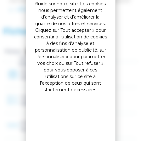
mousse de protection contre le vent vous protégeront
fluide sur notre site. Les cookies
des éléments extérieurs, sans être ennuyé par les
LIRE LA SUITE
nous permettent également
lunettes qui tombent. La solution parfaite pour les
d’analyser et d’améliorer la
enfants ! Des lunettes de correction peuvent être
qualité de nos offres et services.
portées sous la visière si besoin. Cette édition spéciale
Fiche technique
Cliquez sur Tout accepter » pour
est une coopération avec vos chiots préférés - la PAW
PATROL.
consentir à l'utilisation de cookies
à des fins d’analyse et
personnalisation de publicité, sur
Marque :
Personnaliser » pour paramétrer
Genre
vos choix ou sur Tout refuser »
Enfant
pour vous opposer à ces
Année
utilisations sur ce site à
2026
l’exception de ceux qui sont
strictement nécessaires.
Catégorie
Catégorie 2
Porteur lunettes
Oui