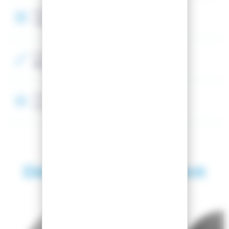
Options
Taille réglable, Visière
Couleur 2
Blanc, Rouge, Bleu
Construction
In-Mold
Découvrez également
SAISON 2026