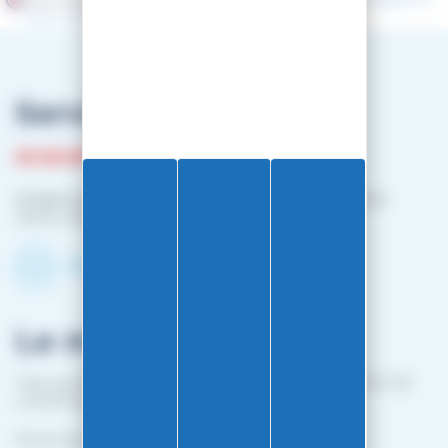
pour vérifier
.
Service client
03 81 87 08 13
Horaire contact téléphonique :
Du lundi au vendredi :
10h00-12h00 / 14h00-16h00
Contactez-nous par mail
Le magasin
1 bis rue Edouard Belin 25000 BESANCON (EN FACE DE
L'HOPITAL MINJOZ)
Fermé du 25 avril à mi-octobre