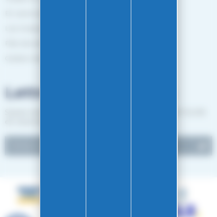
En savoir plus
Les marques
Plan de site
Gestion des cookies
Lettre d'informations
Suivez notre actualité et recevez les bon plans EASY-GLISS
en vous inscrivant à notre newsletter.