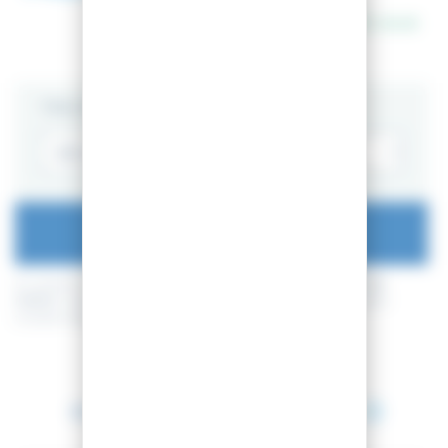
En stock
TAILLE
AJOUTER AU PANIER
En achetant ce produit vous pouvez gagner jusqu'à
19
points de
fidélité
. Votre panier totalisera
19
points de fidélité
pouvant être
transformé(s) en un bon de réduction de
1,90 €
.
Entre le 16 août 2026 et le 17 août 2026.