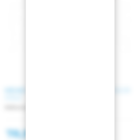
HEAD
CASQUE DE SKI MOJO VISOR
PAW
Référence
328113
78,99 €
138,99 €