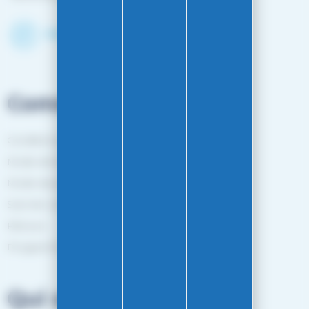
Découvrir le shop
Commandes
Conditions générales de vente
Mode de livraison
Mode de paiement
Suivi de commande
Retours
Programme de fidélité
Qui sommes-nous?