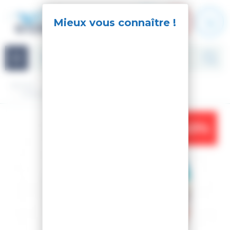
Panneau de gestion des cookies
Navigation
Accueil
Accessoires
Casque
CASQUE DE SKI MOJO VISOR PAW
-43%