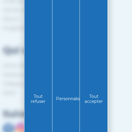
Mode de paiement
Suivi de commande
Retours
Programme de fidélité
Qui sommes-nous?
Service client
Mentions légales
Politiques de confidentialité
RGPD
Tout
Tout
Personnaliser
refuser
accepter
Suivez-nous