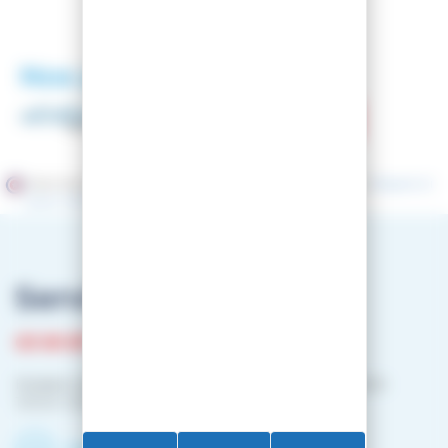
Nos partenaires
Marchand approuvé par la Société des Avis Garantis,
cliquez ici
pour vérifier
.
Service client
03 81 87 08 13
Horaire contact téléphonique :
Du lundi au vendredi :
10h00-12h00 / 14h00-16h00