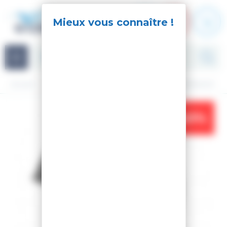
Panneau de gestion des cookies
Navigation
Accueil
Accessoires
Casque
CASQUE CHARGER BLACK
-40%