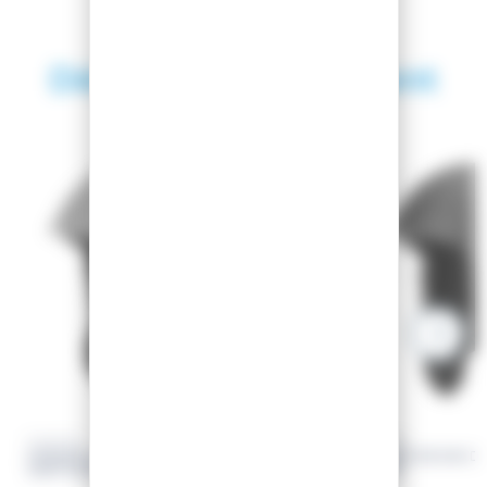
Découvrez également
SAISON 2026
-40.34%
-40%
DAKINE
DAKINE
CASQUE DE SKI DAYTRIPPER
CASQUE DE SKI D
CASTLEROCK
BLACK