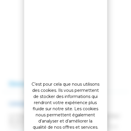
Partager cet article
Comparer cet article
Ajouter à ma liste
Description
Avis
C’est pour cela que nous utilisons
des cookies. Ils vous permettent
de stocker des informations qui
rendront votre expérience plus
CASQUE CHARGER BLACK
fluide sur notre site. Les cookies
nous permettent également
Le Charger a tout pour plaire. Conçu dans une optique
d’analyser et d’améliorer la
de développement durable, il est composé d'une
coque en plastique recyclé à 30 %, d'une doublure en
qualité de nos offres et services.