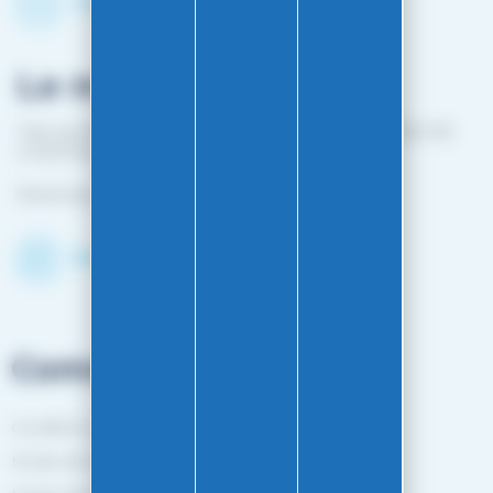
Contactez-nous par mail
Le magasin
1 bis rue Edouard Belin 25000 BESANCON (EN FACE DE
L'HOPITAL MINJOZ)
Fermé du 25 avril à mi-octobre
Découvrir le shop
Commandes
Conditions générales de vente
Mode de livraison