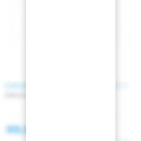
DAKINE
CASQUE CHARGER BLACK
Référence
D10004183
88,99 €
148,99 €