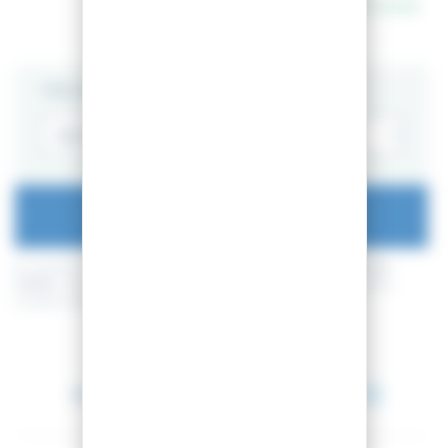
En stock
TAILLE
AJOUTER AU PANIER
En achetant ce produit vous pouvez gagner jusqu'à
22
points de
fidélité
. Votre panier totalisera
22
points de fidélité
pouvant être
transformé(s) en un bon de réduction de
2,20 €
.
Entre le 11 août 2026 et le 12 août 2026.