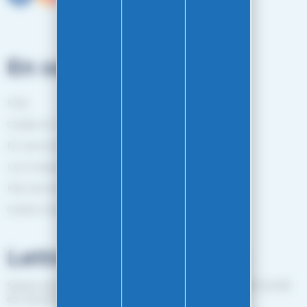
En savoir plus
FAQ
Guides et Conseils
En savoir plus
Les marques
Plan de site
Gestion des cookies
Lettre d'informations
Suivez notre actualité et recevez les bon plans EASY-GLISS
en vous inscrivant à notre newsletter.