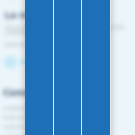
Le magasin
1 bis rue Edouard Belin 25000 BESANCON (EN FACE DE
L'HOPITAL MINJOZ)
Fermé du 25 avril à mi-octobre
Découvrir le shop
Commandes
Conditions générales de vente
Mode de livraison
Mode de paiement