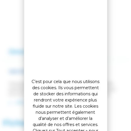
Comparer cet article
Ajouter à ma liste
Description
Avis
VESTE DE SKI POURSUITE JKT BLACK
C’est pour cela que nous utilisons
Conçue pour les exigences du ski de fond et autres
des cookies. Ils vous permettent
activités sportives, la veste Rossignol Poursuite pour
de stocker des informations qui
homme offre une protection contre le vent et les
rendront votre expérience plus
intempéries sur les pistes et les sentiers nordiques. Sa
LIRE LA SUITE
construction légère et stretch permet une liberté de
fluide sur notre site. Les cookies
mouvement totale. La technologie 37.5® régule votre
nous permettent également
température et évacue la transpiration lorsque vous
d’analyser et d’améliorer la
Fiche technique
marchez, glissez ou faites de la randonnée. La poche
qualité de nos offres et services.
arrière zippée permet de transporter un téléphone ou
Cliquez sur Tout accepter » pour