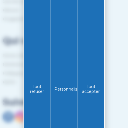
Suivi de commande
Retours
Programme de fidélité
Qui sommes-nous?
Service client
Mentions légales
Politiques de confidentialité
RGPD
Tout
Tout
Personnaliser
refuser
accepter
Suivez-nous