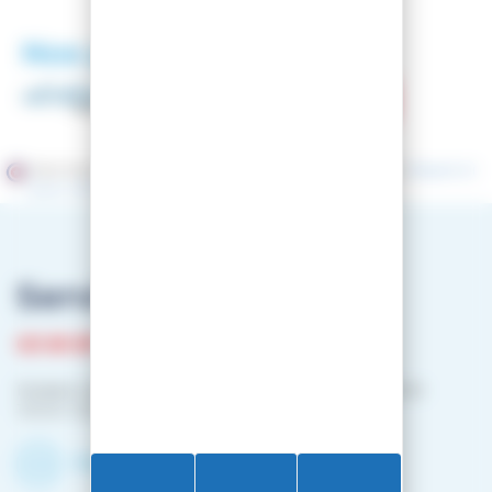
Nos partenaires
Marchand approuvé par la Société des Avis Garantis,
cliquez ici
pour vérifier
.
Service client
03 81 87 08 13
Horaire contact téléphonique :
Du lundi au vendredi :
10h00-12h00 / 14h00-16h00
Contactez-nous par mail