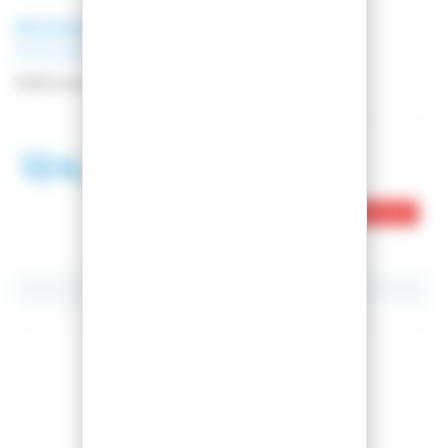
ROSSIGNOL
VESTE DE SKI
POURSUITE JKT BLACK
Référence
RLMMJ18-200
124,99 €
193,99 €
Ce produit est en rupture de stock
Partager cet article