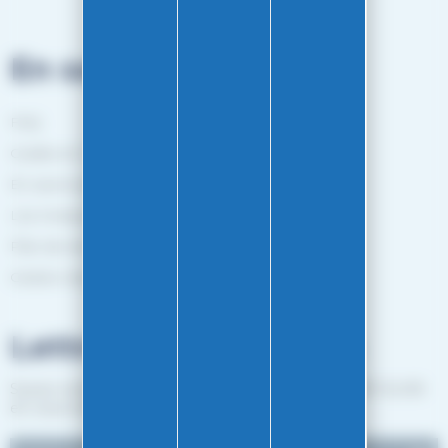
En savoir plus
FAQ
Guides et Conseils
En savoir plus
Les marques
Plan de site
Gestion des cookies
Lettre d'informations
Suivez notre actualité et recevez les bon plans EASY-GLISS
en vous inscrivant à notre newsletter.