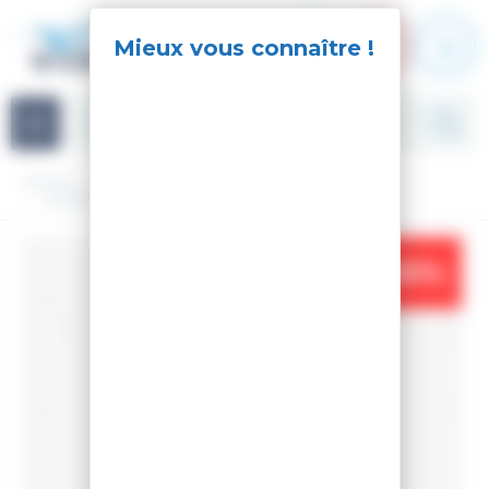
Panneau de gestion des cookies
Navigation
Accueil
Textile
Homme
Veste de ski
VESTE DE SKI POURSUITE JKT BLACK
-35%