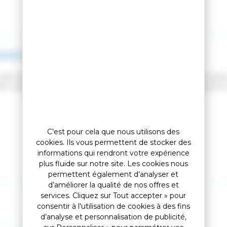
ROPICAL
 sans fin. Avec une seule couche de polyester ultra-stretch, il 
leur, quelle que soit son utilisation, et assez léger pour être po
C’est pour cela que nous utilisons des
cookies. Ils vous permettent de stocker des
Année
informations qui rendront votre expérience
2024
plus fluide sur notre site. Les cookies nous
permettent également d’analyser et
d’améliorer la qualité de nos offres et
services. Cliquez sur Tout accepter » pour
consentir à l'utilisation de cookies à des fins
d’analyse et personnalisation de publicité,