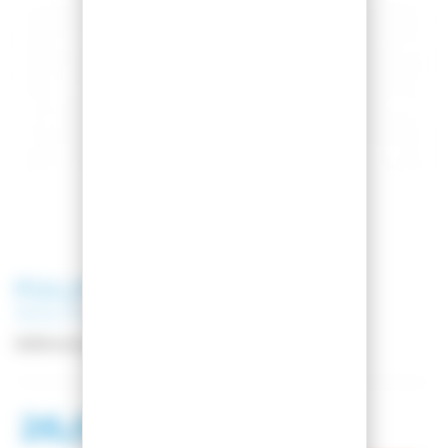
PULLIN
BOXER FASHION 2
SOLITUDE
Référence
FA2-SOLITUDE
26,00 €
40,00 €