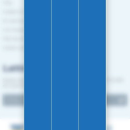
FAQ
Guides et Conseils
En savoir plus
Les marques
Plan de site
Gestion des cookies
Lettre d'informations
Suivez notre actualité et recevez les bon plans EASY-GLISS
en vous inscrivant à notre newsletter.