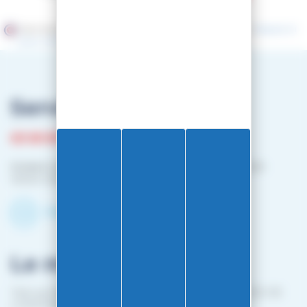
Marchand approuvé par la Société des Avis Garantis,
cliquez ici
pour vérifier
.
Service client
03 81 87 08 13
Horaire contact téléphonique :
Du lundi au vendredi :
10h00-12h00 / 14h00-16h00
Contactez-nous par mail
Le magasin
1 bis rue Edouard Belin 25000 BESANCON (EN FACE DE
L'HOPITAL MINJOZ)