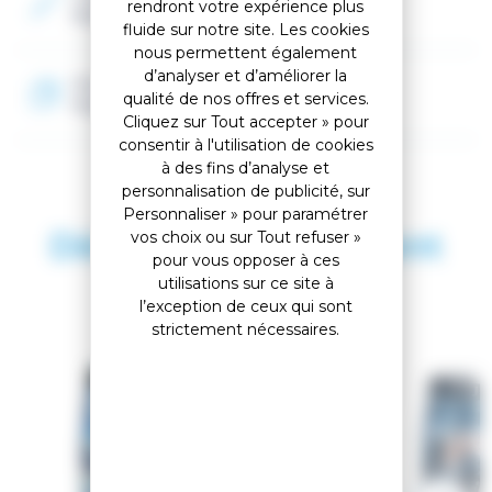
rendront votre expérience plus
Multicolor
40 mm tissée au Portugal sur des métiers à tisser
fluide sur notre site. Les cookies
centenaires.
nous permettent également
Le tissu en polyester élasthanne LYCRA® de nos sous-
d’analyser et d’améliorer la
Matière
vêtements homme présente de multiples avantages.
qualité de nos offres et services.
Polyester / Elasthanne
Cliquez sur Tout accepter » pour
consentir à l'utilisation de cookies
à des fins d’analyse et
personnalisation de publicité, sur
Personnaliser » pour paramétrer
Découvrez également
vos choix ou sur Tout refuser »
pour vous opposer à ces
utilisations sur ce site à
l’exception de ceux qui sont
SAISON 2026
strictement nécessaires.