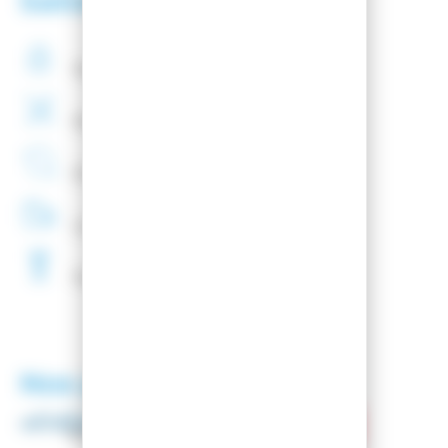
Satisfaction client
Paiement
securisé
Montage
de fixations
offert
Entreprise
Française
Livraison
48H
Fartage
Gratuit
Nos partenaires