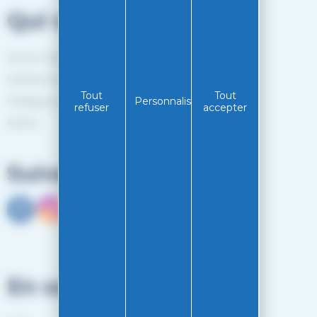
Qui sommes-nous?
Service client
Mentions légales
Tout
Tout
Personnaliser
Politiques de confidentialité
refuser
accepter
RGPD
Suivez-nous
En savoir plus