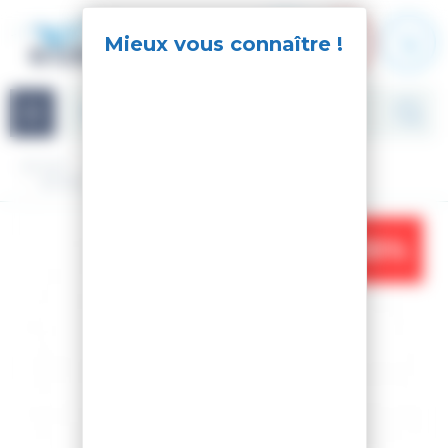
Panneau de gestion des cookies
Navigation
Accueil
Textile
Homme
Boxer/caleçon
BOXER FASHION 2 SOLITUDE
-35%