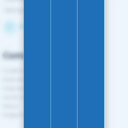
Fermé du 25 avril à mi-octobre
Découvrir le shop
Commandes
Conditions générales de vente
Mode de livraison
Mode de paiement
Suivi de commande
Retours
Programme de fidélité