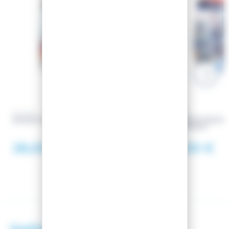
PULLIN
PULLIN
BOXER FASHION 2 JCDUSS
CALEÇON FASHION
MONTROSE
28,00 €
27,00 €