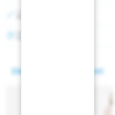
chaude même lorsqu'elle est humide et est facile à
entretenir.
Couleur 2
Déperlance sans PFC
Bleu
Comporte un revêtement déperlant durable (DWR) qui
protège de la pluie fine et des conditions humides sans
utiliser de produits chimiques toxiques à base de
Matière
fluorocarbone.
Revêtement imperméable, Nylon
Découvrez également
SAISON 2025