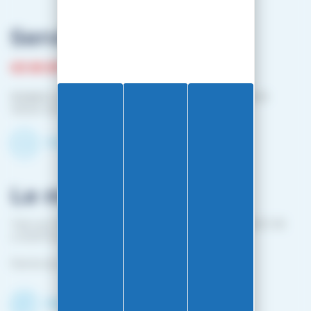
Service client
03 81 87 08 13
Horaire contact téléphonique :
Du lundi au vendredi :
10h00-12h00 / 14h00-16h00
Contactez-nous par mail
Le magasin
1 bis rue Edouard Belin 25000 BESANCON (EN FACE DE
L'HOPITAL MINJOZ)
Fermé du 25 avril à mi-octobre
Découvrir le shop