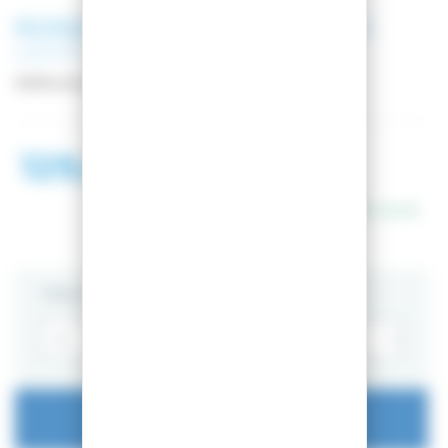
ROSSIGNOL
DOUDOUNE ROSSI
LIGHT JKT BLUE YONDER
Référence
RLMMJ63-72F
129,00 €
184,99 €
En stock
TAILLE
AJOUTER AU PANIER