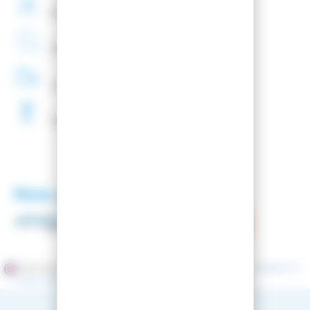
Montage
de fixations
offert
Entreprise
Française
Livraison
48H
Fartage
Gratuit
Nos partenaires
Marchand approuvé par la Société des Avis Garantis,
cliquez ici
pour vérifier
.