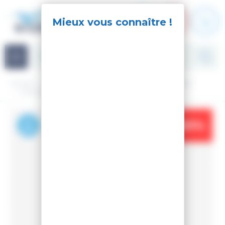
Panneau de gestion des cookies
Navigation
Accueil
Streetwear
Vêtements
Veste/Doudoune
DOUDOUNE ROSSI LIGHT JKT BLUE YONDER
-30%