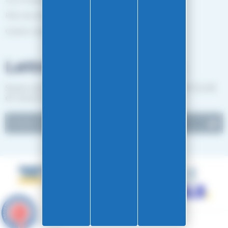
Plan de site
Gestion des cookies
Lettre d'informations
Suivez notre actualité et recevez les bon plans EASY-GLISS
en vous inscrivant à notre newsletter.
9.6
/10
4891 avis
Réalisation Koredge