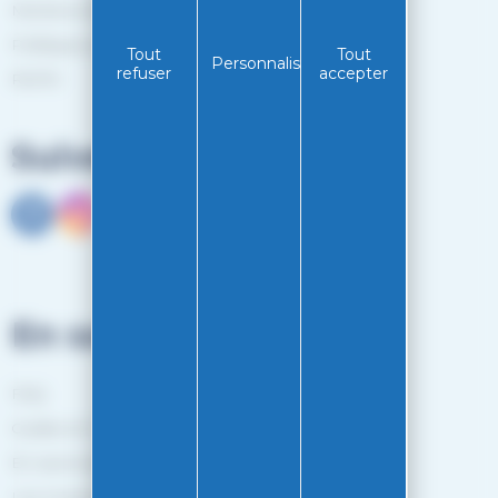
Mentions légales
Politiques de confidentialité
Tout
Tout
Personnaliser
refuser
accepter
RGPD
Suivez-nous
En savoir plus
FAQ
Guides et Conseils
En savoir plus
Les marques