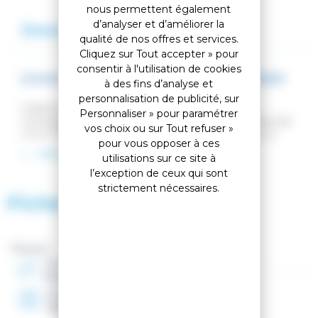
nous permettent également
d’analyser et d’améliorer la
Description
Avis
qualité de nos offres et services.
Cliquez sur Tout accepter » pour
consentir à l'utilisation de cookies
DOUDOUNE ROSSI LIGHT JKT BLUE YONDER
à des fins d’analyse et
personnalisation de publicité, sur
Inspirée par les sommets enneigés et l'esprit
Personnaliser » pour paramétrer
montagnard, cette doudoune légère pour homme fait
vos choix ou sur Tout refuser »
entrer l'héritage centenaire de Rossignol dans la vie
pour vous opposer à ces
urbaine. L'isolation synthétique vous enveloppe d'une
LIRE LA SUITE
utilisations sur ce site à
chaleur modérée lors de vos déplacements quotidiens
l’exception de ceux qui sont
et de vos aventures par temps frais. Les détails
strictement nécessaires.
tricolores emblématiques soulignent notre héritage
Fiche technique
alpin.
Fit Regular
Coupe au fit classique et confortable. Offre une bonne
Marque :
liberté de mouvement et permet de superposer
Genre
plusieurs couches.
Homme
Année
Chaleur similaire au duvet
2025
L'isolation synthétique imite la chaleur du duvet, reste