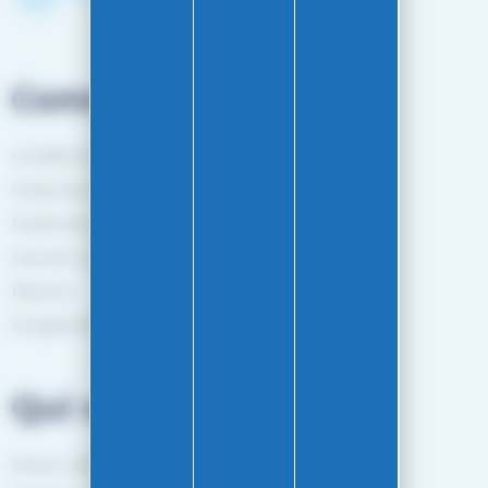
Commandes
Conditions générales de vente
Mode de livraison
Mode de paiement
Suivi de commande
Retours
Programme de fidélité
Qui sommes-nous?
Service client