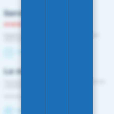
Service client
03 81 87 08 13
Horaire contact téléphonique :
Du lundi au vendredi :
10h00-12h00 / 14h00-16h00
Contactez-nous par mail
Le magasin
1 bis rue Edouard Belin 25000 BESANCON (EN FACE DE
L'HOPITAL MINJOZ)
Fermé du 25 avril à mi-octobre
Découvrir le shop