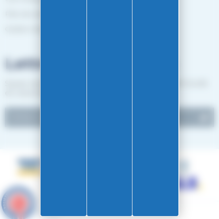
Plan de site
Gestion des cookies
Lettre d'informations
Suivez notre actualité et recevez les bon plans EASY-GLISS
en vous inscrivant à notre newsletter.
9.6
/10
4891 avis
Réalisation Koredge