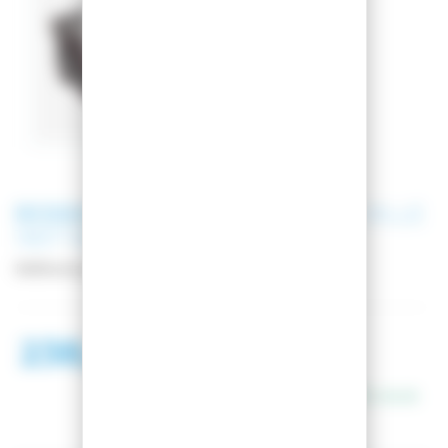
ROSSIGNOL
CHAUSSURES DE VILLE
1907 MEGEVE SHIELD BLACK
Référence
RNLWC20
238,99 €
393,98 €
En stock