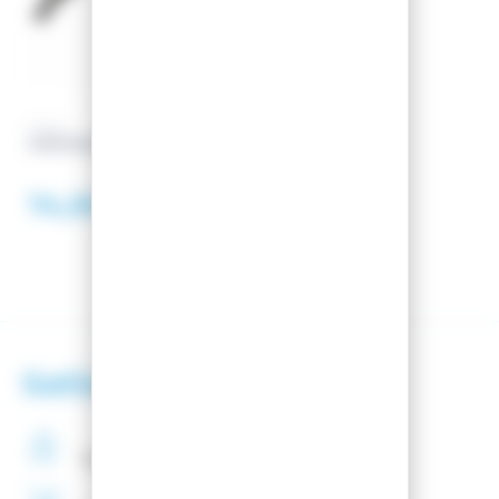
VOLA
UNDERWEAR TOP
74,99 €
Satisfaction client
Paiement
securisé