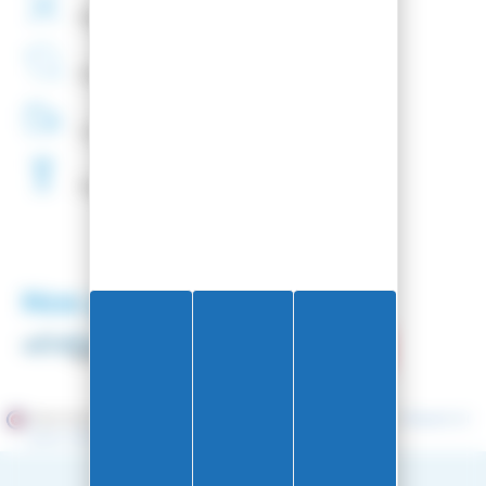
Montage
de fixations
offert
Entreprise
Française
Livraison
48H
Fartage
Gratuit
Nos partenaires
Marchand approuvé par la Société des Avis Garantis,
cliquez ici
pour vérifier
.