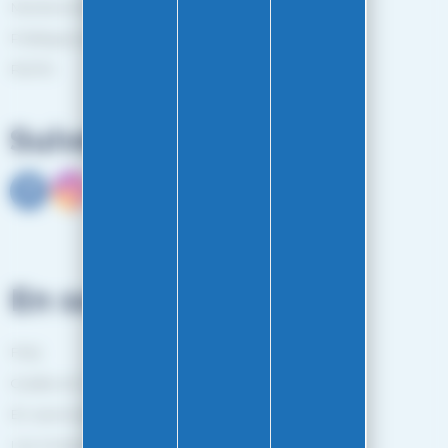
Mentions légales
Politiques de confidentialité
RGPD
Suivez-nous
En savoir plus
FAQ
Guides et Conseils
En savoir plus
Les marques