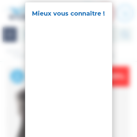
Panneau de gestion des cookies
Navigation
Accueil
Streetwear
Chaussures
Bottines
CHAUSSURES DE VILLE 1907 MEGEVE SHIELD BLACK
-39%