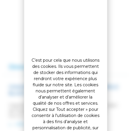
Partager cet article
Comparer cet article
Ajouter à ma liste
C’est pour cela que nous utilisons
Description
Avis
des cookies. Ils vous permettent
de stocker des informations qui
rendront votre expérience plus
fluide sur notre site. Les cookies
CHAUSSURES DE VILLE 1907 MEGEVE SHIELD
nous permettent également
BLACK
d’analyser et d’améliorer la
qualité de nos offres et services.
Inspirées de la vie dans les Alpes et de l'héritage alpin
Cliquez sur Tout accepter » pour
de Rossignol, les chaussures
1907 Megeve
pour
consentir à l'utilisation de cookies
femme allient style urbain chic et durabilité
à des fins d’analyse et
montagnarde. Ces chaussures en cuir haut de gamme
LIRE LA SUITE
sont imperméables et isolées pour garder les pieds
personnalisation de publicité, sur