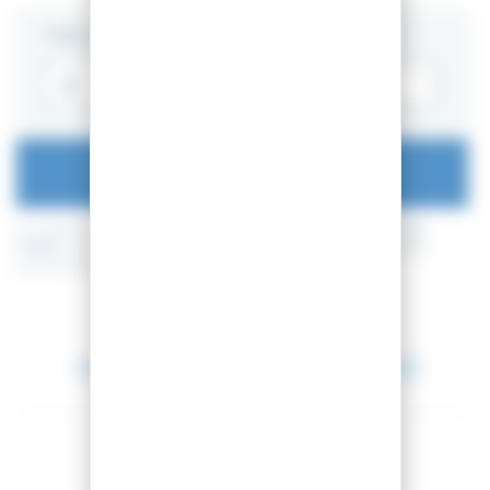
TAILLE
AJOUTER AU PANIER
En achetant ce produit vous pouvez gagner jusqu'à
59
points de
fidélité
. Votre panier totalisera
59
points de fidélité
pouvant être
transformé(s) en un bon de réduction de
5,90 €
.
Entre le 12 août 2026 et le 13 août 2026.