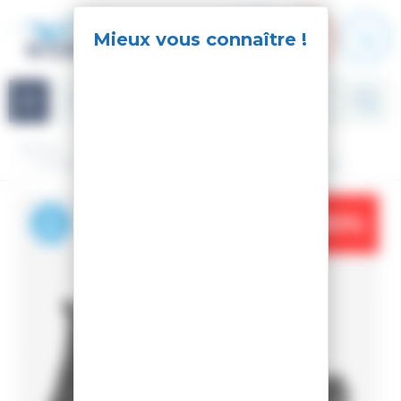
Panneau de gestion des cookies
Navigation
Accueil
Streetwear
Chaussures
Baskets
CHAUSSURES DE VILLE ROSSI RESORT WP BLACK 2.0
-30%