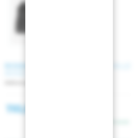
ROSSIGNOL
CHAUSSURES DE VILLE
ROSSI RESORT WP BLACK 2.0
Référence
RNMM090
110,99 €
159,99 €
En stock