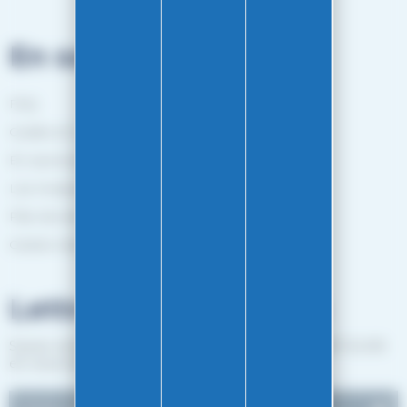
En savoir plus
FAQ
Guides et Conseils
En savoir plus
Les marques
Plan de site
Gestion des cookies
Lettre d'informations
Suivez notre actualité et recevez les bon plans EASY-GLISS
en vous inscrivant à notre newsletter.