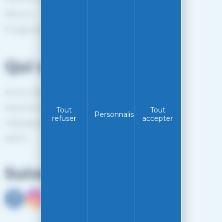
Retours
Programme de fidélité
Qui sommes-nous?
Service client
Mentions légales
Tout
Tout
Personnaliser
refuser
accepter
Politiques de confidentialité
RGPD
Suivez-nous