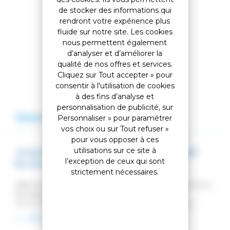
Partager cet article
de stocker des informations qui
rendront votre expérience plus
fluide sur notre site. Les cookies
Comparer cet article
nous permettent également
d’analyser et d’améliorer la
qualité de nos offres et services.
Cliquez sur Tout accepter » pour
Ajouter à ma liste
consentir à l'utilisation de cookies
à des fins d’analyse et
personnalisation de publicité, sur
Description
Avis
Personnaliser » pour paramétrer
vos choix ou sur Tout refuser »
pour vous opposer à ces
utilisations sur ce site à
CHAUSSURES DE VILLE ROSSI RESORT WP
l’exception de ceux qui sont
BLACK 2.0
strictement nécessaires.
Alliant le style français emblématique de Rossignol à la
fonctionnalité technique, les chaussures Resort
imperméables 2.0 sont le partenaire idéal pour les
activités d'après-ski. Conçues avec une membrane
LIRE LA SUITE
imperméable et respirante, elles gardent vos pieds au