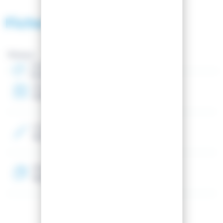
sec et confortables dans la neige, la neige fondue et la
pluie. Leur coupe basse ajoute de la polyvalence pour
Fiche technique
une utilisation toute l'année, et la semelle extérieure
offre une excellente adhérence sur sol mouillé ou
enneigé. Les lacets élastiques réglables facilitent leur
enfilage, et l'élégante tige noire se démarque du
Marque :
paysage hivernal enneigé.
Genre
Homme
Gardez les pieds au sec.
Année
La membrane WR/TEX imperméable et respirante
2025
empêche l'humidité de rentrer et laisse les pieds
respirer.
Confort optimal
Couleur 2
La technologie Sensor3 réduit les points de pression
Noir
pour améliorer la circulation sanguine et procurer plus
de confort.
Matière
Grip tout-terrain
Nylon, Polyuréthane synthétique
Semelle extérieure crantée pour une adhérence tout-
terrain.