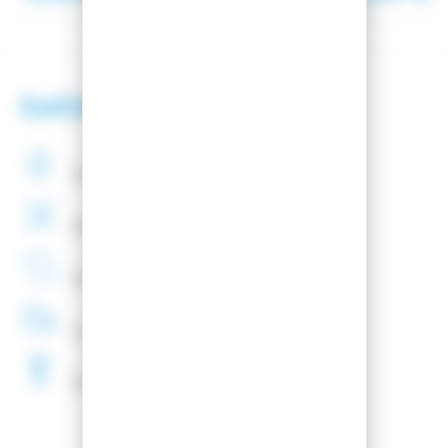
Satisfaction client
Paiement
securisé
Montage
de fixations
offert
Entreprise
Française
Livraison
48H
Fartage
Gratuit