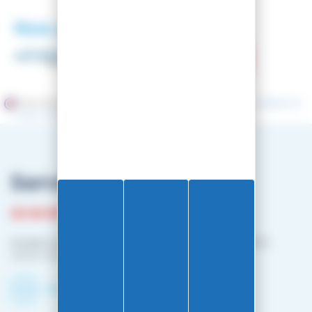
Nos partenaires
Marchand approuvé par la Société des Avis Garantis,
cliquez ici
pour vérifier
.
Service client
03 81 87 08 13
Horaire contact téléphonique :
Du lundi au vendredi :
10h00-12h00 / 14h00-16h00
Contactez-nous par mail