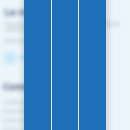
Le magasin
1 bis rue Edouard Belin 25000 BESANCON (EN FACE DE
L'HOPITAL MINJOZ)
Fermé du 25 avril à mi-octobre
Découvrir le shop
Commandes
Conditions générales de vente
Mode de livraison
Mode de paiement
Suivi de commande