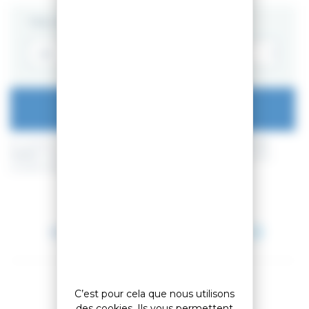
TAILLE
AJOUTER AU PANIER
En achetant ce produit vous pouvez gagner jusqu'à
27
points de
fidélité
. Votre panier totalisera
27
points de fidélité
pouvant être
transformé(s) en un bon de réduction de
2,70 €
.
Entre le 11 août 2026 et le 12 août 2026.
C’est pour cela que nous utilisons
des cookies. Ils vous permettent