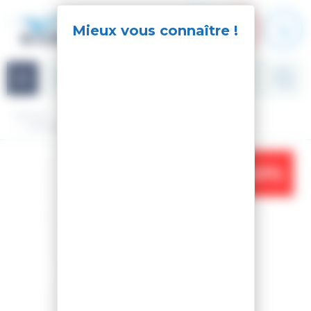
Panneau de gestion des cookies
Navigation
Accueil
Snowboard
Matériel
Planche nue
SNOWBOARD RESURGENCE
-40%