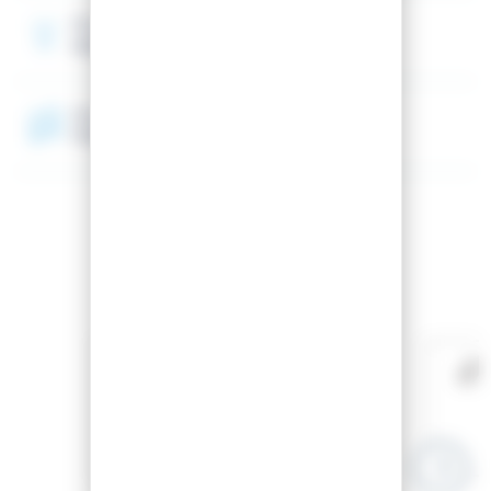
Rocker
Amptek All-Mountain
Semelle
Frittée 4400
Accessoires