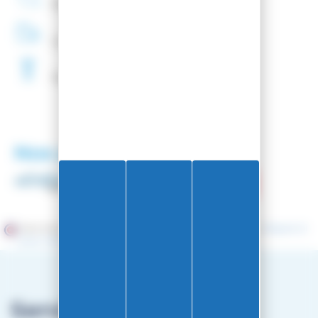
Entreprise
Française
Livraison
48H
Fartage
Gratuit
Nos partenaires
Marchand approuvé par la Société des Avis Garantis,
cliquez ici
pour vérifier
.
Service client