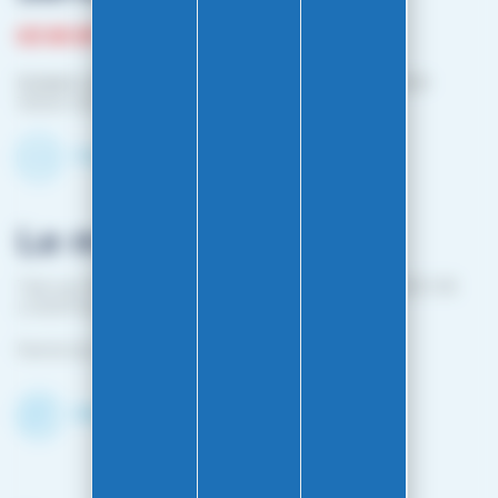
03 81 87 08 13
Horaire contact téléphonique :
Du lundi au vendredi :
10h00-12h00 / 14h00-16h00
Contactez-nous par mail
Le magasin
1 bis rue Edouard Belin 25000 BESANCON (EN FACE DE
L'HOPITAL MINJOZ)
Fermé du 25 avril à mi-octobre
Découvrir le shop