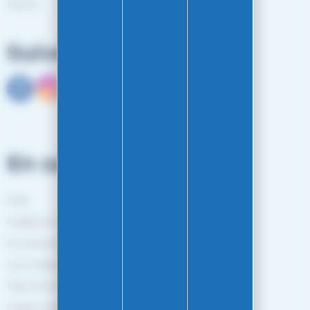
RGPD
Suivez-nous
En savoir plus
FAQ
Guides et Conseils
En savoir plus
Les marques
Plan de site
Gestion des cookies