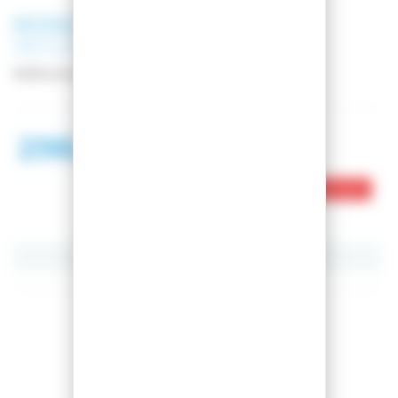
ROSSIGNOL
SNOWBOARD
RESURGENCE
Référence
REKWC11
298,99 €
498,98 €
Ce produit est en rupture de stock
Partager cet article