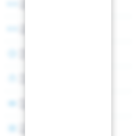
Largeur spatule
139 mm
Largeur au talon
129 mm
Rayon
22 m
Shape
Unidirectionnel (Spatule avant)
Noyau
Hybrid Core
Construction
Sandwich