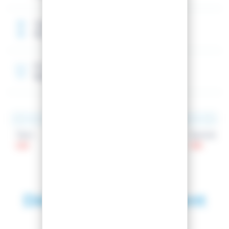
Taille de référence
192 cm
Rocker
Spatule
Talon
Patin
Spatule
129
110
139
Découvrez également