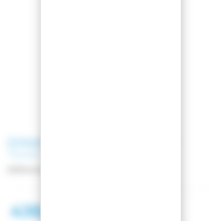
DYNASTAR
SKI M-PRO 108 TI F-
TEAM
Référence
DANN401
438,00 €
748,97 €