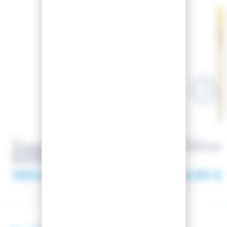
SAISON 2026
-34.3%
-34%
K2
ROSSIGNOL
SKI WAYBACK 84 + FIXATIONS
SKI ESCAPER 88 
SALOMON N BACKLAND PURE
BLACK/GUNMETAL
589,98 €
498,98 €
898,00 €