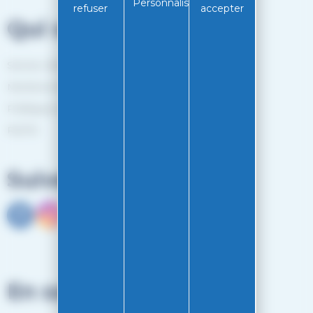
Personnaliser
refuser
accepter
Qui sommes-nous?
Service client
Mentions légales
Politiques de confidentialité
RGPD
Suivez-nous
En savoir plus