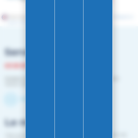
Marchand approuvé par la Société des Avis Garantis,
cliquez ici
pour vérifier
.
Service client
03 81 87 08 13
Horaire contact téléphonique :
Du lundi au vendredi :
10h00-12h00 / 14h00-16h00
Contactez-nous par mail
Le magasin
1 bis rue Edouard Belin 25000 BESANCON (EN FACE DE