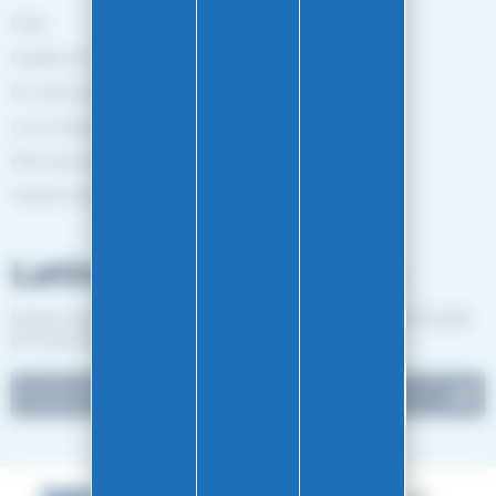
FAQ
Guides et Conseils
En savoir plus
Les marques
Plan de site
Gestion des cookies
Lettre d'informations
Suivez notre actualité et recevez les bon plans EASY-GLISS
en vous inscrivant à notre newsletter.