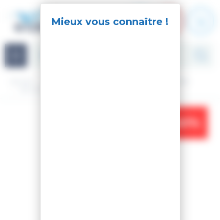
Panneau de gestion des cookies
Navigation
Accueil
Ski
Ski de rando
Matériel
Ski nu rando
SKI M-PRO 108 TI F-TEAM
-41%