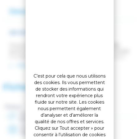
Description
Avis
SKI M-PRO 108 TI F-TEAM
Conçu à quelques kilomètres du paradis du freeride
qu'est Chamonix, le nouveau M-PRO 108 est un missile
à guidage laser conçu pour les skieurs aventureux qui
adorent attaquer. Développé en collaboration avec les
LIRE LA SUITE
freeriders de notre Factory Team, il offre une sensation
d'énergie puissante sous le pied que seul notre Hybrid
C’est pour cela que nous utilisons
Core innovant à insert Titanal Rocket Frame est
des cookies. Ils vous permettent
Fiche technique
capable de procurer. Le shape directionnel avec relevé
de stocker des informations qui
progressif de la spatule offre un équilibre parfait de
rendront votre expérience plus
puissance, de réactivité et d'agilité pour attaquer sur les
fluide sur notre site. Les cookies
terrains les plus agressifs. Lâchez-lui la bride et profitez
Marque :
nous permettent également
de sa glisse.
Genre
d’analyser et d’améliorer la
Homme
qualité de nos offres et services.
Année
Cliquez sur Tout accepter » pour
2026
consentir à l'utilisation de cookies