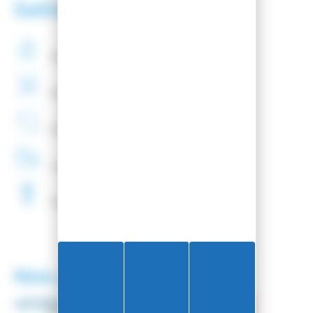
Satisfaction client
Paiement
securisé
Montage
de fixations
offert
Entreprise
Française
Livraison
48H
Fartage
Gratuit
Nos partenaires