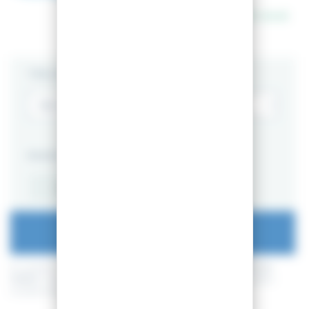
En stock
TAILLE
PACKS
ALPIN
SKI NU
AJOUTER AU PANIER
En achetant ce produit vous pouvez gagner jusqu'à
109
points de
fidélité
. Votre panier totalisera
109
points de fidélité
pouvant être
transformé(s) en un bon de réduction de
10,90 €
.