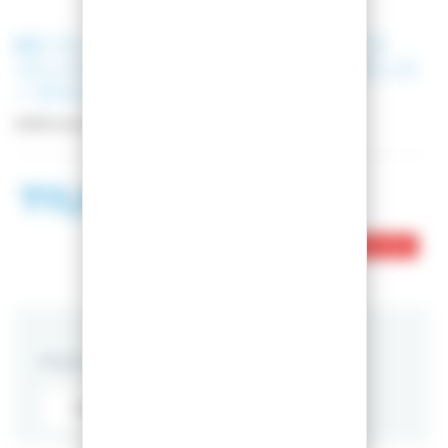
K2
SKI WAYBACK 89 + FIXATIONS
SALOMON MTN PURE BLACK/BLUE
+ BRAKE G90 + LEASH
Référence
PACK_10H0202__L4134200020
711,94 €
1 098,00 €
Ce produit est en rupture de stock
PACKS
RANDO
Sans fixations