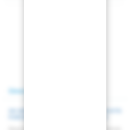
Partager cet article
Comparer cet article
Ajouter à ma liste
Description
Avis
SKI WAYBACK 89 + FIXATIONS SALOMON MTN
PURE BLACK/BLUE + BRAKE G90 + LEASH
Brisez le sentier et faites des descentes comme jamais