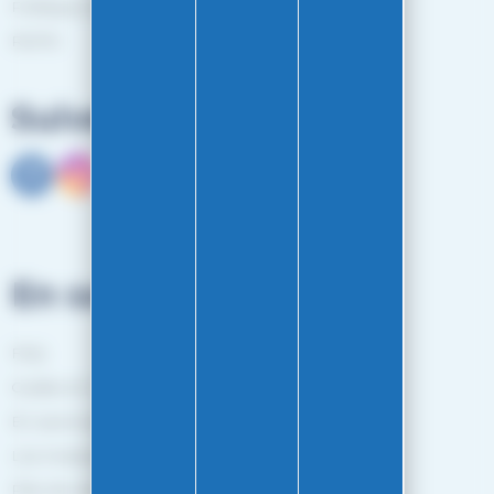
Politiques de confidentialité
RGPD
Suivez-nous
En savoir plus
FAQ
Guides et Conseils
En savoir plus
Les marques
Plan de site