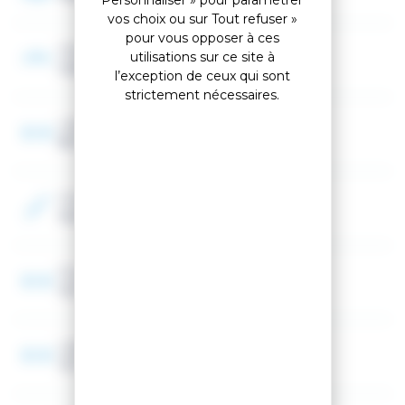
vos choix ou sur Tout refuser »
pour vous opposer à ces
Cambre
utilisations sur ce site à
Cambre classique
l’exception de ceux qui sont
strictement nécessaires.
Largeur au patin
89 mm
Couleur 2
Noir, Vert, Gris
Fourchette Largeur patin Ski
101-108 mm
Largeur spatule
121 mm