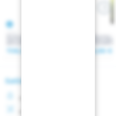
-32.35%
-32%
SCOTT
VOLKL
SKI W'S SUPERGUIDE 88 +
SKI RISE UP 82 + 
FIXATIONS SALOMON N
SALOMON N BACK
BACKLAND PURE
BLACK/GUNMETA
BLACK/GUNMETAL
708,97 €
658,98 €
1 048,00 €
Satisfaction client
Paiement
securisé
Montage
de fixations
offert