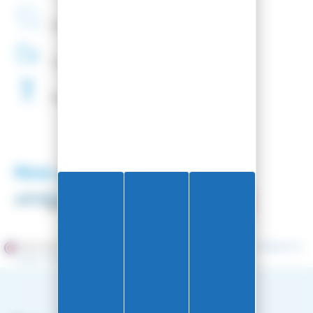
Entreprise
Française
Livraison
48H
Fartage
Gratuit
Nos partenaires
Marchand approuvé par la Société des Avis Garantis,
cliquez ici
pour vérifier
.