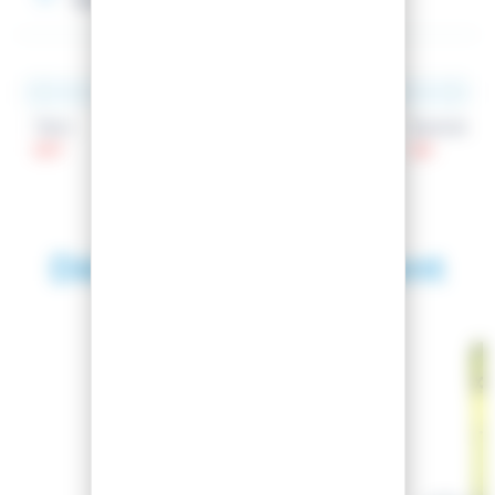
Talon
Patin
Spatule
107
87
121
Découvrez également
SAISON 2025