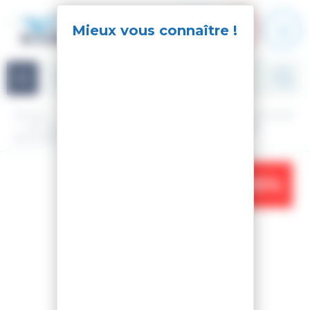
Panneau de gestion des cookies
Navigation
Accueil
Ski
Ski de rando
Matériel
Pack ski - fix rando
SKI WAYBACK 89 + FIXATIONS SALOMON MTN PURE
BLACK/BLUE + BRAKE G90 + LEASH
-35%