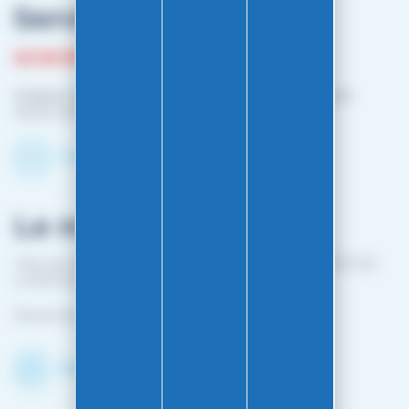
Service client
03 81 87 08 13
Horaire contact téléphonique :
Du lundi au vendredi :
10h00-12h00 / 14h00-16h00
Contactez-nous par mail
Le magasin
1 bis rue Edouard Belin 25000 BESANCON (EN FACE DE
L'HOPITAL MINJOZ)
Fermé du 25 avril à mi-octobre
Découvrir le shop