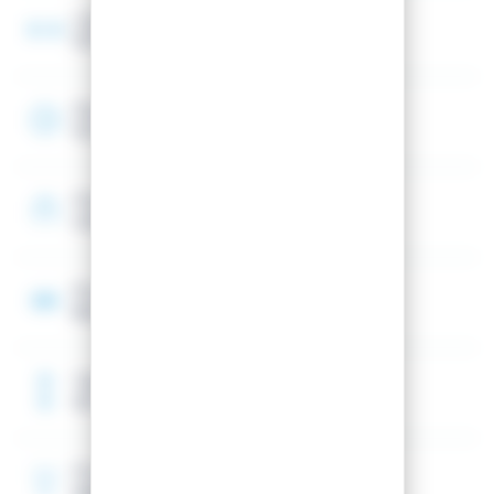
Largeur au talon
107 mm
Rayon
19 m
Shape
Unidirectionnel (Spatule avant)
Noyau
Bois (Paulownia)
Taille de référence
167 cm
Rocker
Spatule