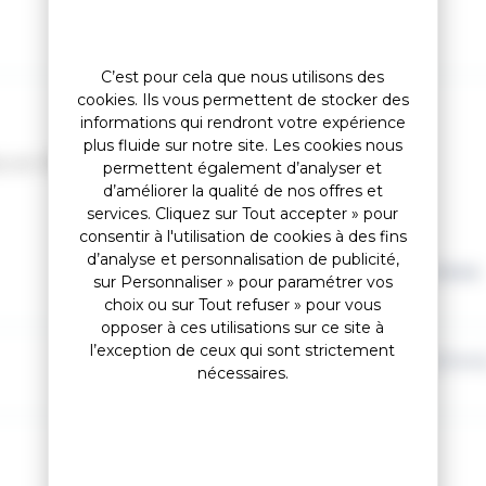
C’est pour cela que nous utilisons des
cookies. Ils vous permettent de stocker des
informations qui rendront votre expérience
plus fluide sur notre site. Les cookies nous
s de 100 à 110 mm de large.
permettent également d’analyser et
d’améliorer la qualité de nos offres et
services. Cliquez sur Tout accepter » pour
consentir à l'utilisation de cookies à des fins
Genre
d’analyse et personnalisation de publicité,
Homme, Femme, Mixte
sur Personnaliser » pour paramétrer vos
choix ou sur Tout refuser » pour vous
opposer à ces utilisations sur ce site à
l’exception de ceux qui sont strictement
Largeur Stop-Skis (Freins
nécessaires.
100-110mm