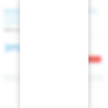
VOLKL
SKI REVOLT 96 + FIXATIONS
MARKER GRIFFON 13 100MM
GRAY/SILVER
Référence
PACK_V2310153__7524X1-GH
377,98 €
690,00 €
Ce produit est en rupture de stock
Partager cet article