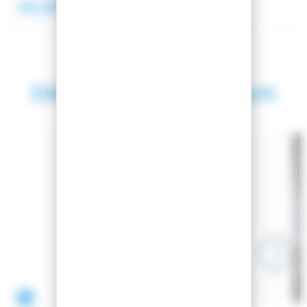
29,90 €
49,00 €
Découvrez également
SAISON 2024
EASY-GLISS
HOUSSE A CHAUSSURES EASY-GLISS.COM
-27.86%
19,90 €
-27%
30,00 €