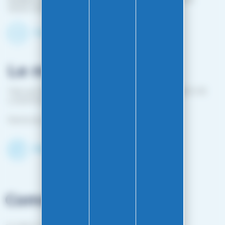
10h00-12h00 / 14h00-16h00
Contactez-nous par mail
Le magasin
1 bis rue Edouard Belin 25000 BESANCON (EN FACE DE
L'HOPITAL MINJOZ)
Fermé du 25 avril à mi-octobre
Découvrir le shop
Commandes