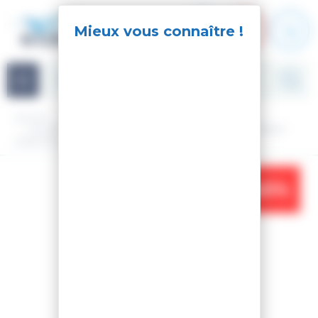
Panneau de gestion des cookies
Navigation
Accueil
Ski
Ski Alpin
Matériel
Ski nu
SKI REVOLT 96 + FIXATIONS MARKER GRIFFON 13 100MM
GRAY/SILVER
-45%