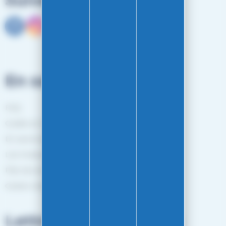
Suivez-nous
En savoir plus
FAQ
Guides et Conseils
En savoir plus
Les marques
Plan de site
Gestion des cookies
Lettre d'informations