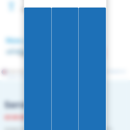
Fartage
Gratuit
Nos partenaires
Marchand approuvé par la Société des Avis Garantis,
cliquez ici
pour vérifier
.
Service client
03 81 87 08 13
Horaire contact téléphonique :
Du lundi au vendredi :