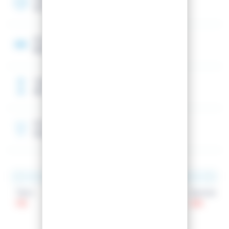
20 m
Noyau
Bois (peuplier/hêtre)
Taille de référence
181 cm
Rocker
Double rocker
Talon
Patin
Spatule
119
96
129