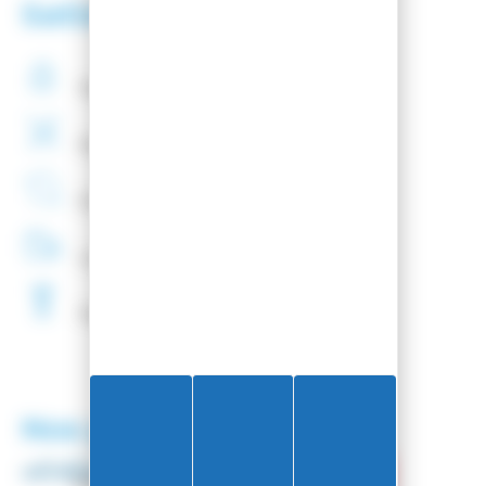
Satisfaction client
Paiement
securisé
Montage
de fixations
offert
Entreprise
Française
Livraison
48H
Fartage
Gratuit
Nos partenaires