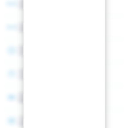
Largeur spatule
133 mm
Largeur au talon
115 mm
Rayon
10 m
Shape
Unidirectionnel (Spatule avant)
Noyau
Bois (Peuplier)
Construction
SIDEWALL CONSTRUCTION