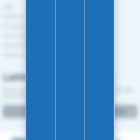
FAQ
Guides et Conseils
En savoir plus
Les marques
Plan de site
Gestion des cookies
Lettre d'informations
Suivez notre actualité et recevez les bon plans EASY-GLISS
en vous inscrivant à notre newsletter.