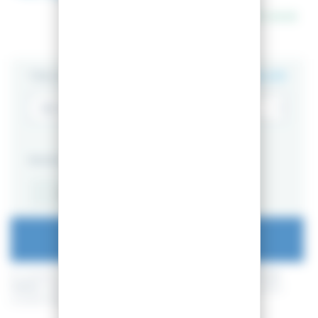
En stock
TAILLE
GUIDE DES TAILLES
PACKS
ALPIN
SKI NU
AJOUTER AU PANIER
En achetant ce produit vous pouvez gagner jusqu'à
104
points de
fidélité
. Votre panier totalisera
104
points de fidélité
pouvant être
transformé(s) en un bon de réduction de
10,40 €
.