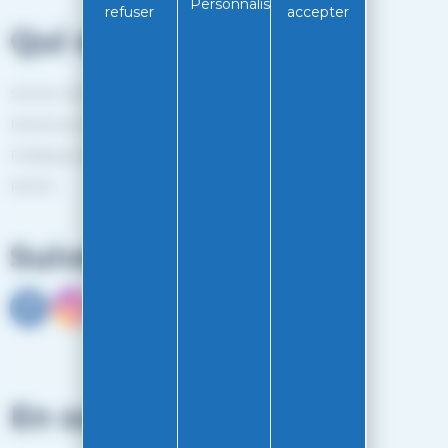
Personnaliser
refuser
accepter
Qui sommes-nous?
Service client
Mentions légales
Politiques de confidentialité
RGPD
Suivez-nous
En savoir plus