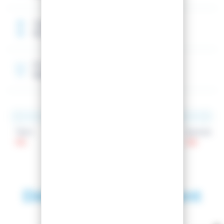
Taille de référence
150 cm
Rocker
Spatule
Talon
Patin
Spatule
115
86
133
Découvrez également