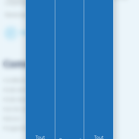
L'HOPITAL MINJOZ)
Fermé du 25 avril à mi-octobre
Découvrir le shop
Commandes
Conditions générales de vente
Mode de livraison
Mode de paiement
Suivi de commande
Retours
Programme de fidélité
Tout
Tout