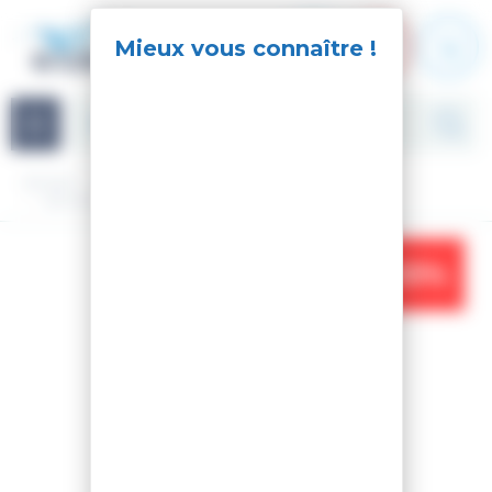
Panneau de gestion des cookies
Navigation
Accueil
Ski
Ski Alpin
Matériel
Ski nu
SKI M-CROSS W 88
-33%