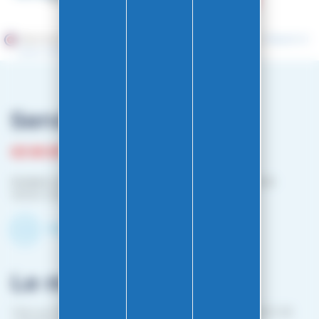
Marchand approuvé par la Société des Avis Garantis,
cliquez ici
pour vérifier
.
Service client
03 81 87 08 13
Horaire contact téléphonique :
Du lundi au vendredi :
10h00-12h00 / 14h00-16h00
Contactez-nous par mail
Le magasin
1 bis rue Edouard Belin 25000 BESANCON (EN FACE DE