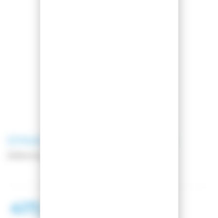
DYNASTAR
SKI M-CROSS W 88
Référence
DAOX702
417,95 €
628,97 €