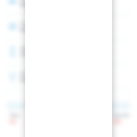
Noyau en bois ultra léger KARUBA
Construction
Sandwich Koroyd Carbone
Taille de référence
170 cm
Rocker
Double rocker (spatule + talon)
Talon
Patin
Spatule
113
91
130