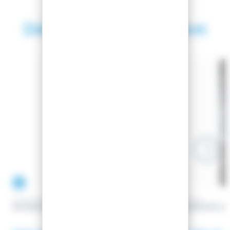
Découvrez également
SAISON 2024
-27.86%
-27%
ROSSIGNOL
ROSSIGNOL
SKI BLACKOPS 118
SKI BLACKOPS 98