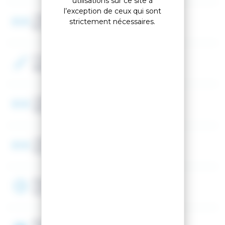
utilisations sur ce site à
l’exception de ceux qui sont
Largeur au patin
strictement nécessaires.
91 mm
Couleur 2
Vert
Largeur spatule
130 mm
Largeur au talon
113 mm
Rayon
14.7 m
Noyau