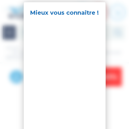
Panneau de gestion des cookies
Navigation
Accueil
Ski
Ski Alpin
Matériel
Ski nu
SKI KORE 91 W MI/ANTH + FIXATIONS ROSSIGNOL NX 10 GW
B93 BLACK
-40%