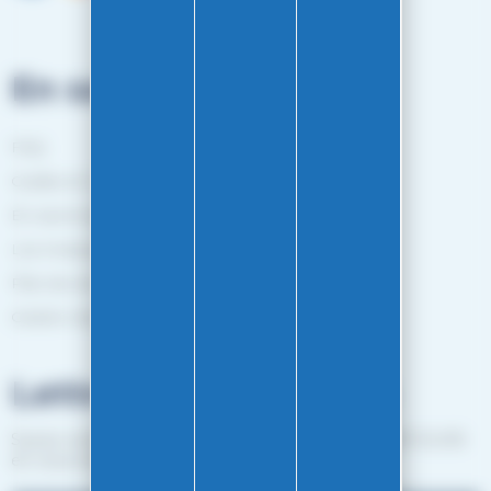
En savoir plus
FAQ
Guides et Conseils
En savoir plus
Les marques
Plan de site
Gestion des cookies
Lettre d'informations
Suivez notre actualité et recevez les bon plans EASY-GLISS
en vous inscrivant à notre newsletter.