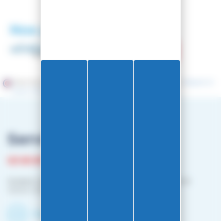
Nos partenaires
Marchand approuvé par la Société des Avis Garantis,
cliquez ici
pour vérifier
.
Service client
03 81 87 08 13
Horaire contact téléphonique :
Du lundi au vendredi :
10h00-12h00 / 14h00-16h00
Contactez-nous par mail