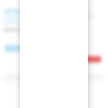
HEAD
SKI KORE 91 W MI/ANTH +
FIXATIONS ROSSIGNOL NX 10 GW
B93 BLACK
Référence
PACK_315483__FCJA032
520,02 €
868,00 €
Ce produit est en rupture de stock
Partager cet article