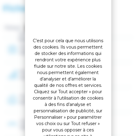
et au talon, le bois de karuba léger mais résistant et le
Fiche technique
tissage triaxial de carbone. Le patin présente des
propriétés anti-vibrations. Le nouveau top sheet de
HEAD apporte de la durabilité à ce ski de freeride
maniable.
Marque :
Genre
La fixation
NX 10 GripWalk® B93
est destinée aux
Femme
C’est pour cela que nous utilisons
apprentis freeskieurs utilisant des skis larges. Sa butée
Année
des cookies. Ils vous permettent
FDC et sa talonnière NX offrent ensemble un excellent
2024
de stocker des informations qui
contrôle, un déclenchement multidirectionnel et un
rendront votre expérience plus
poids réduit. Elle est compatible avec les semelles de
fluide sur notre site. Les cookies
chaussures adultes ISO 5355 A et GripWalk® (future
Niveau
nous permettent également
norme ISO 23223 A).
Avancé, Expert
d’analyser et d’améliorer la
qualité de nos offres et services.
Cliquez sur Tout accepter » pour
Programme
consentir à l'utilisation de cookies
All mountain
à des fins d’analyse et
personnalisation de publicité, sur
Personnaliser » pour paramétrer
Cambre
vos choix ou sur Tout refuser »
Cambre classique
pour vous opposer à ces