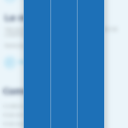
Le magasin
1 bis rue Edouard Belin 25000 BESANCON (EN FACE DE
L'HOPITAL MINJOZ)
Fermé du 25 avril à mi-octobre
Découvrir le shop
Commandes
Conditions générales de vente
Mode de livraison
Mode de paiement