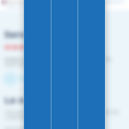
Marchand approuvé par la Société des Avis Garantis,
cliquez ici
pour vérifier
.
Service client
03 81 87 08 13
Horaire contact téléphonique :
Du lundi au vendredi :
10h00-12h00 / 14h00-16h00
Contactez-nous par mail
Le magasin
1 bis rue Edouard Belin 25000 BESANCON (EN FACE DE
L'HOPITAL MINJOZ)
Fermé du 25 avril à mi-octobre