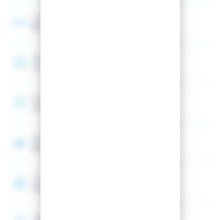
Largeur au talon
80 mm
Rayon
13 m
Shape
Unidirectionnel (Spatule avant)
Noyau
Bois (Peuplier)
Construction
SIDEWALL CONSTRUCTION
Taille de référence