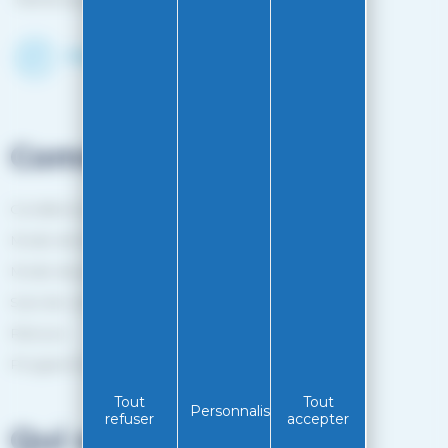
Découvrir le shop
Commandes
Conditions générales de vente
Mode de livraison
Mode de paiement
Suivi de commande
Retours
Programme de fidélité
Tout
Tout
Personnaliser
refuser
accepter
Qui sommes-nous?