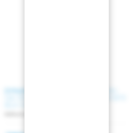
DYNASTAR
SKI SPEED TEAM PRO
126-134 OPEN + NX 7 GW LIFTER B73
BLK HOT RED
Référence
DRODR02