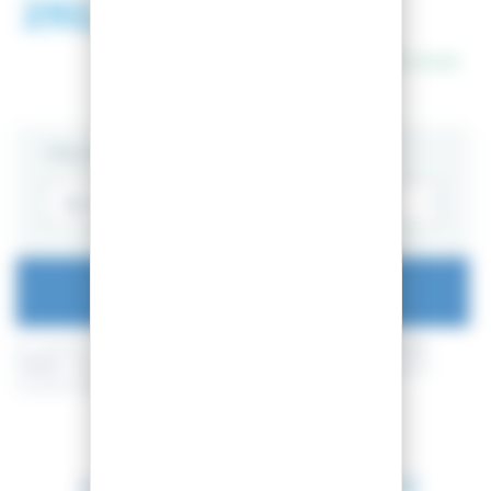
292,99 €
418,98 €
En stock
TAILLE
AJOUTER AU PANIER
En achetant ce produit vous pouvez gagner jusqu'à
73
points de
fidélité
. Votre panier totalisera
73
points de fidélité
pouvant être
transformé(s) en un bon de réduction de
7,30 €
.
Entre le 11 août 2026 et le 12 août 2026.