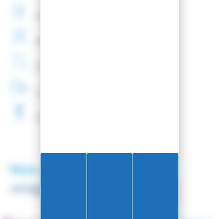
Paiement
securisé
Montage
de fixations
offert
Entreprise
Française
Livraison
48H
Fartage
Gratuit
Nos partenaires