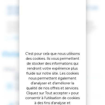
SKI SPEED TEAM PRO 126-134 OPEN + NX 7 GW
LIFTER B73 BLK HOT RED
Le tout nouveau Speed Team GS Open est un ski de
course GS de niveau compétition spécialement conçu
pour les jeunes coureurs de 8 à 12 ans. Les tailles, les
constructions et les flex ont été adaptés et modernisés
LIRE LA SUITE
afin de mieux répondre aux besoins des futurs coureurs
en pleine croissance. Les flex et l'équilibre ont été
développés individuellement par taille afin de s'adapter
Fiche technique
C’est pour cela que nous utilisons
au mieux aux jeunes athlètes en pleine croissance.
Construction sandwich pour une précision, un équilibre
des cookies. Ils vous permettent
et une puissance optimisés. Contrôle total de votre
de stocker des informations qui
ligne, tandis que les tailles et les flexions spécifiques
rendront votre expérience plus
Marque :
aux juniors propulsent les athlètes en développement
fluide sur notre site. Les cookies
Genre
vers le niveau de compétition supérieur.
nous permettent également
Enfant
d’analyser et d’améliorer la
Année
qualité de nos offres et services.
2026
Cliquez sur Tout accepter » pour
consentir à l'utilisation de cookies
à des fins d’analyse et
Niveau