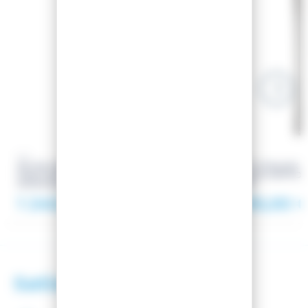
XO
XO
SKI XO H21 OLD TEAL BLUE +
SKI 77 V7 BLACK +
FIXATIONS MARKER GRIFFON 13
MARKER GRIFFON
90MM BLACK
BLACK
1 240,00 €
1 189,00 
Satisfaction client