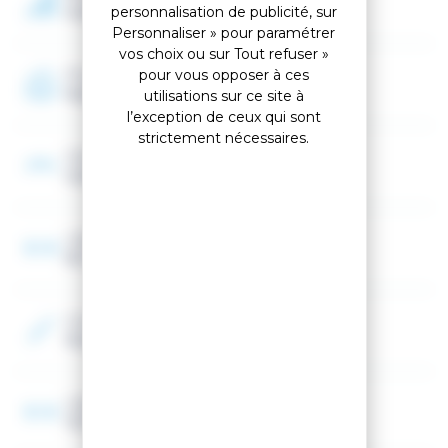
Avancé
personnalisation de publicité, sur
Personnaliser » pour paramétrer
vos choix ou sur Tout refuser »
Programme
pour vous opposer à ces
Race
utilisations sur ce site à
l’exception de ceux qui sont
strictement nécessaires.
Cambre
Cambre classique
Largeur au patin
66 mm
Couleur 2
Rouge, Bleu
Largeur spatule
102 mm