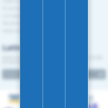
Guides et Conseils
En savoir plus
Les marques
Plan de site
Gestion des cookies
Lettre d'informations
Suivez notre actualité et recevez les bon plans EASY-GLISS
en vous inscrivant à notre newsletter.