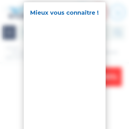
Panneau de gestion des cookies
Navigation
Accueil
Ski
Ski Alpin
Matériel
Pack ski - fix
SKI SPEED TEAM PRO 126-134 OPEN + NX 7 GW LIFTER B73
BLK HOT RED
-30%