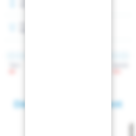
126 cm
Rocker
Spatule
Talon
Patin
Spatule
80
66
102
Découvrez également
SAISON 2024