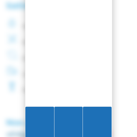
Satisfaction client
Paiement
securisé
Montage
de fixations
offert
Entreprise
Française
Livraison
48H
Fartage
Gratuit
Nos partenaires