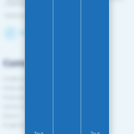
L'HOPITAL MINJOZ)
Fermé du 25 avril à mi-octobre
Découvrir le shop
Commandes
Conditions générales de vente
Mode de livraison
Mode de paiement
Suivi de commande
Retours
Programme de fidélité
Tout
Tout