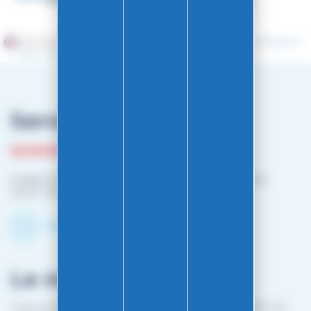
Marchand approuvé par la Société des Avis Garantis,
cliquez ici
pour vérifier
.
Service client
03 81 87 08 13
Horaire contact téléphonique :
Du lundi au vendredi :
10h00-12h00 / 14h00-16h00
Contactez-nous par mail
Le magasin
1 bis rue Edouard Belin 25000 BESANCON (EN FACE DE