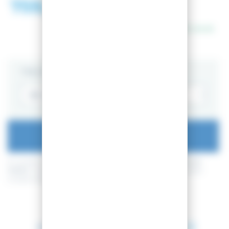
759,99 €
1 118,96 €
En stock
TAILLE
AJOUTER AU PANIER
En achetant ce produit vous pouvez gagner jusqu'à
189
points de
fidélité
. Votre panier totalisera
189
points de fidélité
pouvant être
transformé(s) en un bon de réduction de
18,90 €
.
Entre le 11 août 2026 et le 12 août 2026.