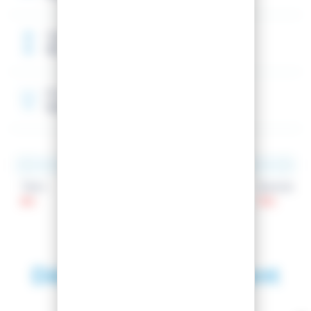
Taille de référence
185 cm
Rocker
Spatule
Talon
Patin
Spatule
84
65
102
Découvrez également