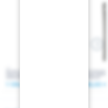
SAISON 2024
XO
XO
SKI XO V7 L WHITE BLACK +
SKI XO V7 BLACK 
FIXATIONS MARKER GRIFFON 13
FIXATIONS MARKE
90MM BLACK
90MM BLACK
1 139,00 €
1 138,00 €