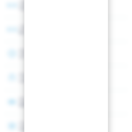
Largeur spatule
102 mm
Largeur au talon
84 mm
Rayon
27 m
Shape
Unidirectionnel (Spatule avant)
Noyau
BEECH CORE
Construction
SIDEWALL CONSTRUCTION