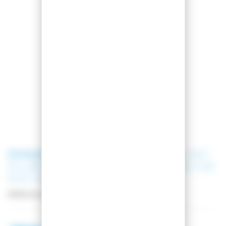
DYNASTAR
SKI SPEED COURSE WC
GS 185 R22 + SPX 12 ROCKERACE GW
HOT RED
Référence
DROGB02