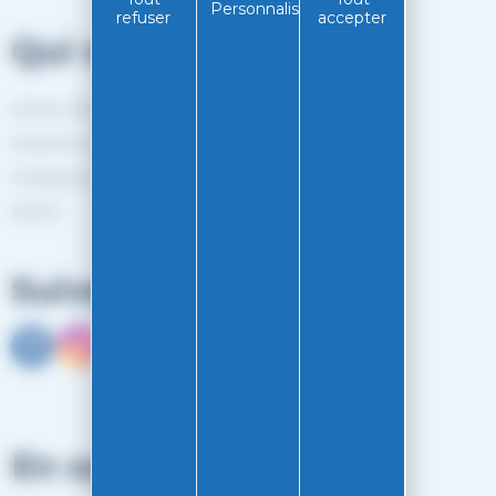
Personnaliser
refuser
accepter
Qui sommes-nous?
Service client
Mentions légales
Politiques de confidentialité
RGPD
Suivez-nous
En savoir plus