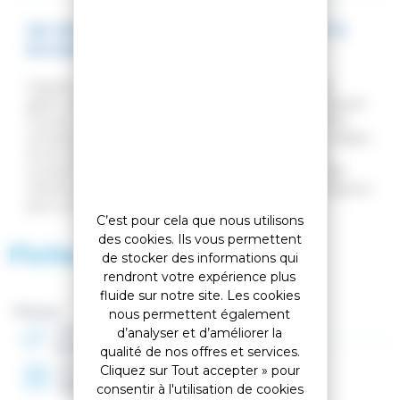
SKI SPEED COURSE WC GS 185 R22 + SPX 12
ROCKERACE GW HOT RED
Inspirés des performances des courses de slalom
géant de la Coupe du monde, les skis Dynastar Speed
Course World Cup GS allient la puissance issue de la
compétition à un profil de courbe qui facilite les virages
et les transitions. La technologie de compétition
comprend un noyau en bois de hêtre, ainsi que des
chants rectangulaires et en titane sur toute la longueur
pour un carving puissant.
C’est pour cela que nous utilisons
des cookies. Ils vous permettent
Fiche technique
de stocker des informations qui
rendront votre expérience plus
fluide sur notre site. Les cookies
Marque :
nous permettent également
Genre
d’analyser et d’améliorer la
Homme, Mixte
qualité de nos offres et services.
Année
Cliquez sur Tout accepter » pour
2026
consentir à l'utilisation de cookies