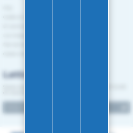
FAQ
Guides et Conseils
En savoir plus
Les marques
Plan de site
Gestion des cookies
Lettre d'informations
Suivez notre actualité et recevez les bon plans EASY-GLISS
en vous inscrivant à notre newsletter.