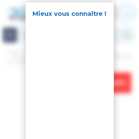
Panneau de gestion des cookies
Navigation
Accueil
Ski
Ski Alpin
Matériel
Pack ski - fix
SKI SPEED COURSE WC GS 185 R22 + SPX 12 ROCKERACE GW
HOT RED
-32%