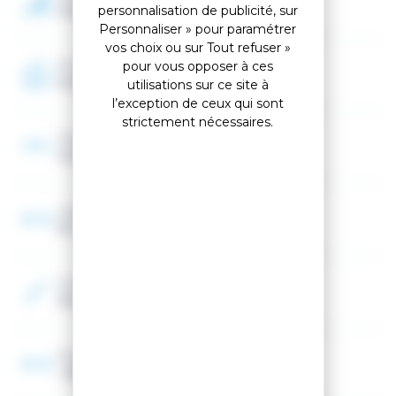
Avancé, Expert
personnalisation de publicité, sur
Personnaliser » pour paramétrer
vos choix ou sur Tout refuser »
Programme
pour vous opposer à ces
Performance
utilisations sur ce site à
l’exception de ceux qui sont
strictement nécessaires.
Cambre
Cambre classique
Largeur au patin
65 mm
Couleur 2
Rouge, Gris
Fourchette Largeur patin Ski
< 85 mm