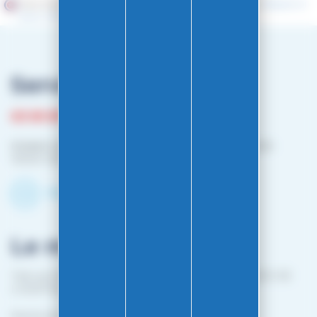
Marchand approuvé par la Société des Avis Garantis,
cliquez ici
pour vérifier
.
Service client
03 81 87 08 13
Horaire contact téléphonique :
Du lundi au vendredi :
10h00-12h00 / 14h00-16h00
Contactez-nous par mail
Le magasin
1 bis rue Edouard Belin 25000 BESANCON (EN FACE DE
L'HOPITAL MINJOZ)
Fermé du 25 avril à mi-octobre