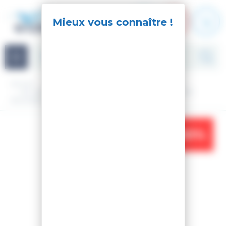
Panneau de gestion des cookies
Navigation
Accueil
Ski
Ski Alpin
Matériel
Pack ski - fix
SKI HERO ATHLETE GS 170-182 R22 + FIXATIONS SPX 15
ROCKERACE HOT RED
-30%