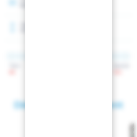
Rectangular Sidewall
Taille de référence
175 cm
Talon
Patin
Spatule
85
65
102
Découvrez également
SAISON 2024