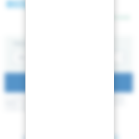
803,92 €
1 148,95 €
En stock
TAILLE
AJOUTER AU PANIER
En achetant ce produit vous pouvez gagner jusqu'à
200
points de
fidélité
. Votre panier totalisera
200
points de fidélité
pouvant être
transformé(s) en un bon de réduction de
20,00 €
.
Entre le 11 août 2026 et le 12 août 2026.