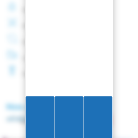
Paiement
securisé
Montage
de fixations
offert
Entreprise
Française
Livraison
48H
Fartage
Gratuit
Nos partenaires