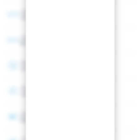
Largeur spatule
102 mm
Largeur au talon
85 mm
Rayon
23 m
Shape
Unidirectionnel (Spatule avant)
Noyau
Bois (peuplier/hêtre)
Construction