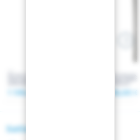
XO
XO
SKI XO V7 L WHITE BLACK +
SKI XO V7 BLACK 
FIXATIONS MARKER GRIFFON 13
FIXATIONS MARKE
90MM BLACK
90MM BLACK
1 139,00 €
1 138,00 €
Satisfaction client