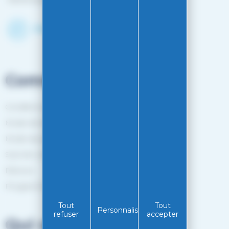
Découvrir le shop
Commandes
Conditions générales de vente
Mode de livraison
Mode de paiement
Suivi de commande
Retours
Programme de fidélité
Tout
Tout
Personnaliser
refuser
accepter
Qui sommes-nous?