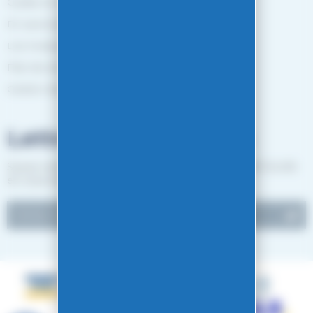
Guides et Conseils
En savoir plus
Les marques
Plan de site
Gestion des cookies
Lettre d'informations
Suivez notre actualité et recevez les bon plans EASY-GLISS
en vous inscrivant à notre newsletter.