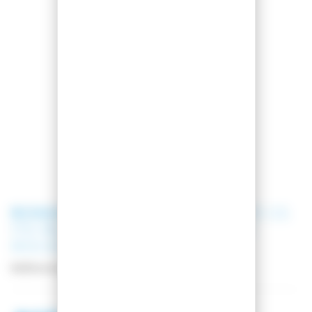
ROSSIGNOL
SKI HERO ATHLETE GS
170-182 R22 + FIXATIONS SPX 15
ROCKERACE HOT RED
Référence
RRNDP01