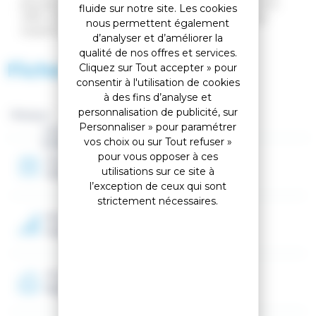
physiquement accessible aux bons jeunes skieurs et
fluide sur notre site. Les cookies
offre une excellente performance sur la piste pour
nous permettent également
ressentir la vitesse au maximum.
d’analyser et d’améliorer la
qualité de nos offres et services.
Fiche technique
Cliquez sur Tout accepter » pour
consentir à l'utilisation de cookies
à des fins d’analyse et
personnalisation de publicité, sur
Marque :
Personnaliser » pour paramétrer
Genre
vos choix ou sur Tout refuser »
Enfant
pour vous opposer à ces
Année
utilisations sur ce site à
2026
l’exception de ceux qui sont
strictement nécessaires.
Niveau
Avancé
Programme
Race