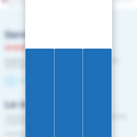
pour vérifier
.
Service client
03 81 87 08 13
Horaire contact téléphonique :
Du lundi au vendredi :
10h00-12h00 / 14h00-16h00
Contactez-nous par mail
Le magasin
1 bis rue Edouard Belin 25000 BESANCON (EN FACE DE
L'HOPITAL MINJOZ)
Fermé du 25 avril à mi-octobre