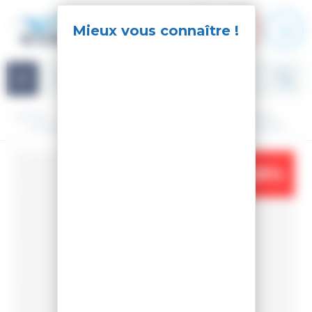
Panneau de gestion des cookies
Navigation
Accueil
Ski
Ski Alpin
Matériel
Chaussures de ski
CHAUSSURES DE SKI HERO WORLD CUP 110 SC - METEOR
-28%