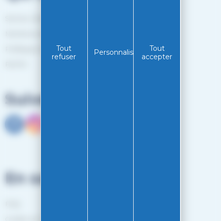
Service client
Mentions légales
Tout
Tout
Politiques de confidentialité
Personnaliser
refuser
accepter
RGPD
Suivez-nous
En savoir plus
FAQ
Guides et Conseils