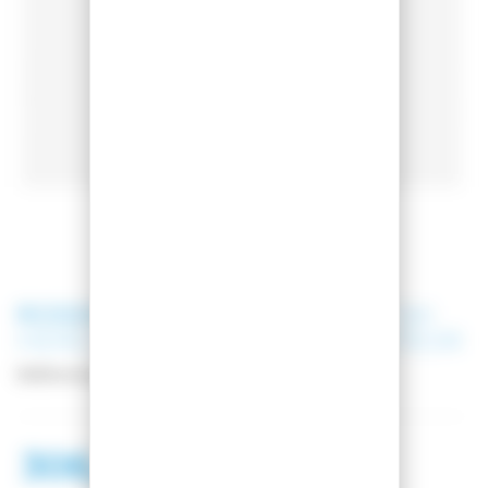
ROSSIGNOL
CHAUSSURES DE SKI
HERO WORLD CUP 110 SC - METEOR
Référence
RBN9010W
306,98 €
428,98 €