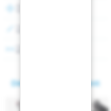
Flex
110
Couleur 2
Noir, Rouge
Fourchette Largeur chausson
98 - 100 mm
Découvrez également
SAISON 2024