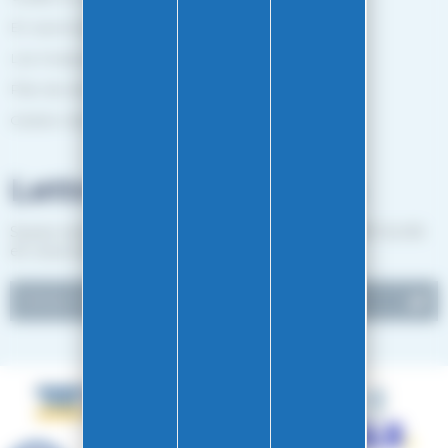
En savoir plus
Les marques
Plan de site
Gestion des cookies
Lettre d'informations
Suivez notre actualité et recevez les bon plans EASY-GLISS
en vous inscrivant à notre newsletter.