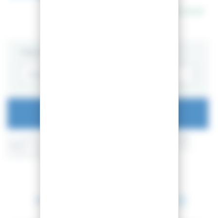
En stock
TAILLE
AJOUTER AU PANIER
En achetant ce produit vous pouvez gagner jusqu'à
76
points de
fidélité
. Votre panier totalisera
76
points de fidélité
pouvant être
transformé(s) en un bon de réduction de
7,60 €
.
Entre le 11 août 2026 et le 12 août 2026.