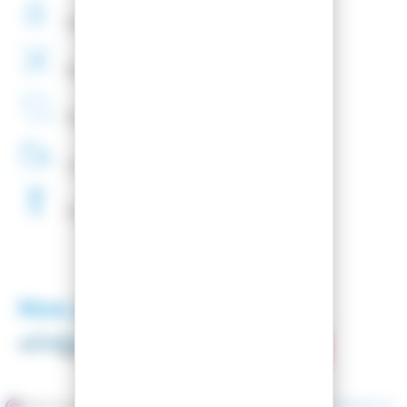
Paiement
securisé
Montage
de fixations
offert
Entreprise
Française
Livraison
48H
Fartage
Gratuit
Nos partenaires
Marchand approuvé par la Société des Avis Garantis,
cliquez ici