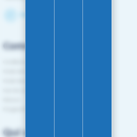
Découvrir le shop
Commandes
Conditions générales de vente
Mode de livraison
Mode de paiement
Suivi de commande
Retours
Programme de fidélité
Qui sommes-nous?