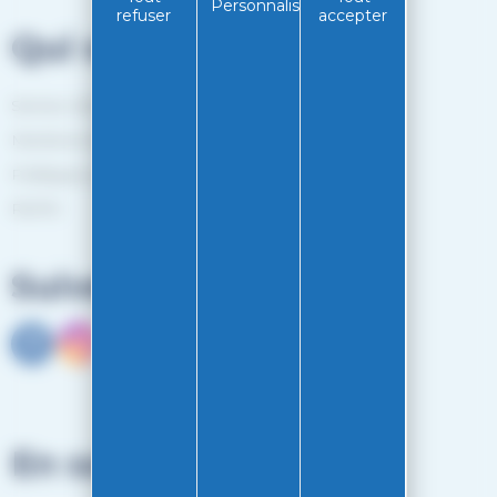
Personnaliser
refuser
accepter
Qui sommes-nous?
Service client
Mentions légales
Politiques de confidentialité
RGPD
Suivez-nous
En savoir plus