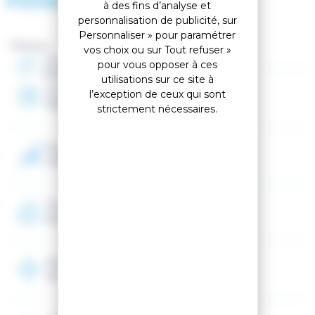
Fiche technique
à des fins d’analyse et
la technologie Boa vous permet un ajustement précis
personnalisation de publicité, sur
du réglage. Un chaussant de 102 mm vous garantit un
Personnaliser » pour paramétrer
très bon équilibre tenue/confort. Le chausson
Marque :
vos choix ou sur Tout refuser »
personnalisable accroît votre confort.
Genre
pour vous opposer à ces
Les talonnettes Grip Walk vous aideront à marcher très
Homme
utilisations sur ce site à
facilement.
Année
l’exception de ceux qui sont
2026
strictement nécessaires.
Niveau
Intermédiaire, Avancé
Programme
All mountain
Flex
110