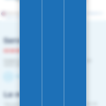
Marchand approuvé par la Société des Avis Garantis,
cliquez ici
pour vérifier
.
Service client
03 81 87 08 13
Horaire contact téléphonique :
Du lundi au vendredi :
10h00-12h00 / 14h00-16h00
Contactez-nous par mail
Le magasin
1 bis rue Edouard Belin 25000 BESANCON (EN FACE DE