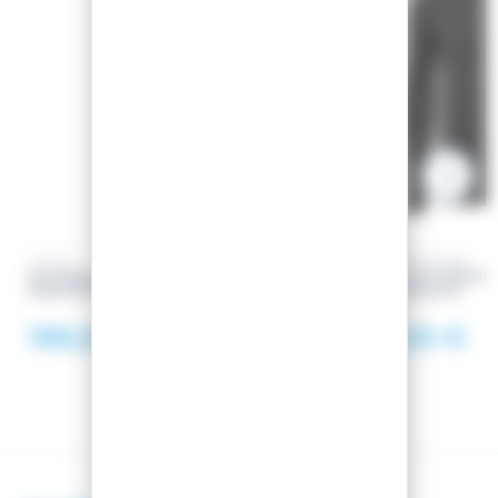
VOLKL
HELLY HANSEN
SKI RACETIGER SRX + FIXATIONS
PULL LIFA MERIN
MARKER MOTION 11
CREW BLACK
188,99 €
67,00 €