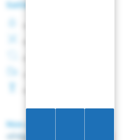
Satisfaction client
Paiement
securisé
Montage
de fixations
offert
Entreprise
Française
Livraison
48H
Fartage
Gratuit
Nos partenaires