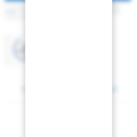
En achetant ce produit vous pouvez gagner jusqu'à
80
points de
fidélité
. Votre panier totalisera
80
points de fidélité
pouvant être
transformé(s) en un bon de réduction de
8,00 €
.
Basé sur 2 avis
VOIR LES AVIS
Entre le 11 août 2026 et le 12 août 2026.
Partager cet article