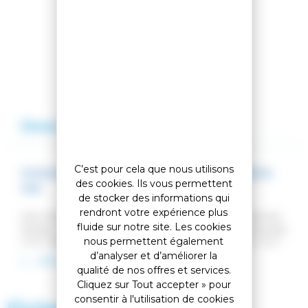
Comparer cet article
Ajouter à ma liste
Description
Avis
C’est pour cela que nous utilisons
CHAUSSURES DE SKI ALLTRACK 110 HV BOA
des cookies. Ils vous permettent
GW
de stocker des informations qui
rendront votre expérience plus
Une chaussure ALL MOUNTAIN pour explorer tous les
fluide sur notre site. Les cookies
terrains. Vous allez découvrir le plaisir de mettre au pied
nous permettent également
votre Alltrack 110 HV GW sans aucune contrainte, avec
une facilité incroyable, grâce à la technologie STEP IN.
d’analyser et d’améliorer la
LIRE LA SUITE
Un simple basculement vers le haut du levier à l'arrière
qualité de nos offres et services.
vous ouvrira la chaussure de manière très large pour
Cliquez sur Tout accepter » pour
que votre pied rentre sans aucun effort. Vous fermez la
consentir à l'utilisation de cookies
chaussure et vous êtes prêts à skier. En complément,