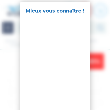
Panneau de gestion des cookies
Navigation
Accueil
Ski
Ski Alpin
Matériel
Chaussures de ski
CHAUSSURES DE SKI ALLTRACK 110 HV BOA GW
-35%