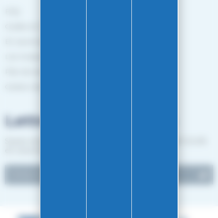
FAQ
Guides et Conseils
En savoir plus
Les marques
Plan de site
Gestion des cookies
Lettre d'informations
Suivez notre actualité et recevez les bon plans EASY-GLISS
en vous inscrivant à notre newsletter.