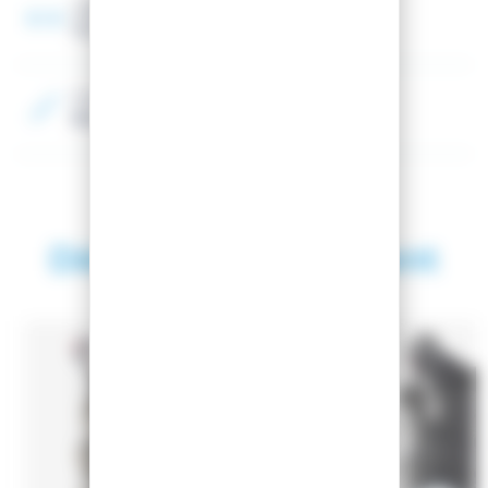
Largeur chausson
102 mm
Couleur 2
Bleu
Découvrez également
SAISON 2024