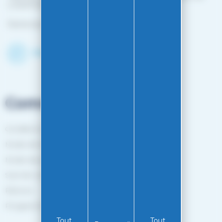
L'HOPITAL MINJOZ)
Fermé du 25 avril à mi-octobre
Découvrir le shop
Commandes
Conditions générales de vente
Mode de livraison
Mode de paiement
Suivi de commande
Retours
Programme de fidélité
Tout
Tout