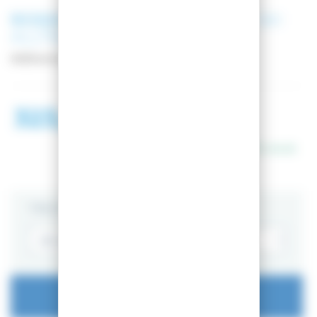
ROSSIGNOL
CHAUSSURES DE SKI
ALLTRACK 110 HV BOA GW
Référence
RBO3100
323,99 €
498,98 €
En stock
TAILLE
AJOUTER AU PANIER