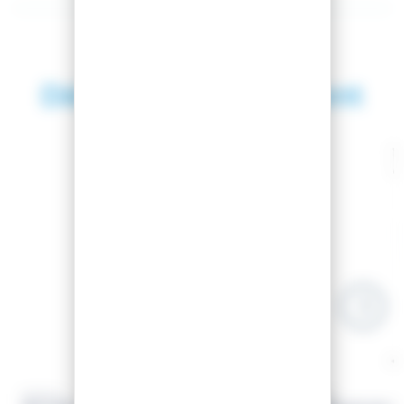
Découvrez également
SAISON 2026
-6.9%
-6%
KERMA
KERMA