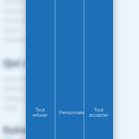
Mode de livraison
Mode de paiement
Suivi de commande
Retours
Programme de fidélité
Qui sommes-nous?
Service client
Mentions légales
Politiques de confidentialité
RGPD
Tout
Tout
Personnaliser
refuser
accepter
Suivez-nous