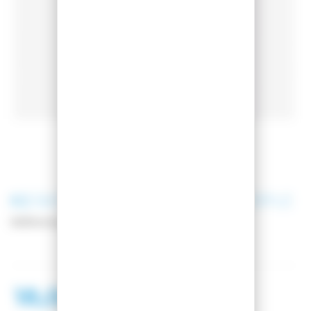
K2
BATONS DE SKI CHARM PURPLE
Référence
10F3008-1-1
18,00 €
29,00 €