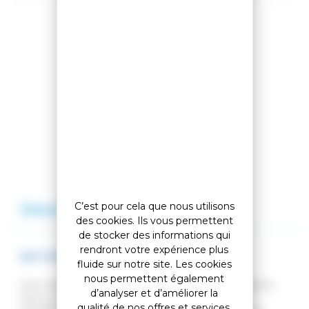
Partager cet article
Comparer cet article
Ajouter à ma liste
Description
Avis
C’est pour cela que nous utilisons
des cookies. Ils vous permettent
de stocker des informations qui
rendront votre expérience plus
BATONS DE SKI CHARM PURPLE
fluide sur notre site. Les cookies
nous permettent également
Avec deux couleurs - pour lui et pour elle - les bâtons
d’analyser et d’améliorer la
Decoy et Charm ajoutent une touche de style à
qualité de nos offres et services.