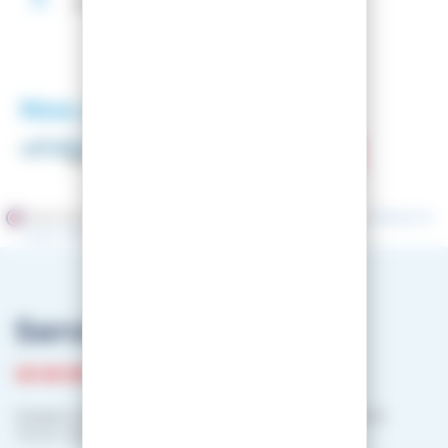
Fartage
Gratuit
Nos partenaires
Marchand approuvé par la Société des Avis Garantis,
cliquez ici
pour vérifier
.
Service client
03 81 87 08 13
Horaire contact téléphonique :
Du lundi au vendredi :
10h00-12h00 / 14h00-16h00