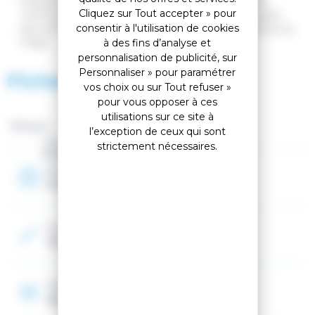
l'équipement de l'enfant. De plus, ces bâtons sont
Cliquez sur Tout accepter » pour
construits en aluminium robuste, ce qui signifie qu'ils
consentir à l'utilisation de cookies
peuvent résister aux plus turbulents des incidents sur la
neige.
à des fins d’analyse et
personnalisation de publicité, sur
Personnaliser » pour paramétrer
Fiche technique
vos choix ou sur Tout refuser »
pour vous opposer à ces
utilisations sur ce site à
Marque :
l’exception de ceux qui sont
Genre
strictement nécessaires.
Enfant
Année
2026
Couleur 2
Violet
Construction
Aluminium