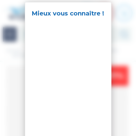
Panneau de gestion des cookies
Navigation
Accueil
Ski
Ski Alpin
Accessoires
Bâtons de ski
BATONS DE SKI CHARM PURPLE
-37%