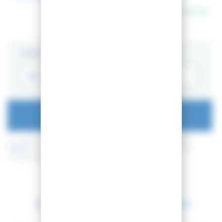
En stock
TAILLE
AJOUTER AU PANIER
En achetant ce produit vous pouvez gagner jusqu'à
4
points de
fidélité
. Votre panier totalisera
4
points de fidélité
pouvant être
transformé(s) en un bon de réduction de
0,40 €
.
Entre le 16 août 2026 et le 17 août 2026.