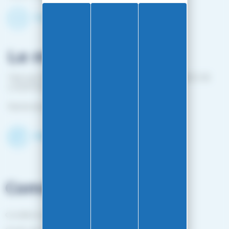
Contactez-nous par mail
Le magasin
1 bis rue Edouard Belin 25000 BESANCON (EN FACE DE
L'HOPITAL MINJOZ)
Fermé du 25 avril à mi-octobre
Découvrir le shop
Commandes
Conditions générales de vente