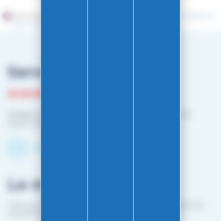
Marchand approuvé par la Société des Avis Garantis,
cliquez ici
pour vérifier
.
Service client
03 81 87 08 13
Horaire contact téléphonique :
Du lundi au vendredi :
10h00-12h00 / 14h00-16h00
Contactez-nous par mail
Le magasin
1 bis rue Edouard Belin 25000 BESANCON (EN FACE DE
L'HOPITAL MINJOZ)