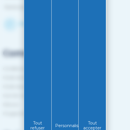
Fermé du 25 avril à mi-octobre
Découvrir le shop
Commandes
Conditions générales de vente
Mode de livraison
Mode de paiement
Suivi de commande
Retours
Programme de fidélité
Tout
Tout
Personnaliser
refuser
accepter