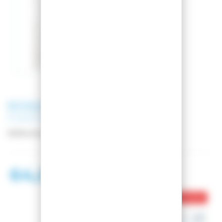
ROSSIGNOL
SKI FUN GIRL +
FIXATIONS KID X 4
OCCASION
Référence
RFG008
64,00 €
Ce produit est en rupture de stock
Dispo en magasin