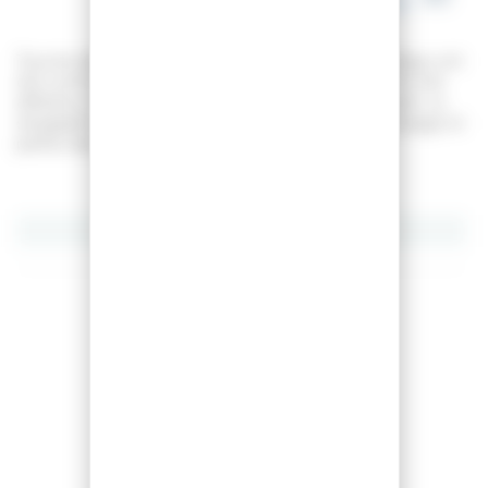
à Besançon
Tous les skis d'occasions proposés dans notre boutique ont
été contrôlés. La semelle a été refaite, les carres ont été
affûtées, les fixations contrôlées par un professionnel. La
sérigraphie des skis peut comporter des rayures d'usage et
parfois des accrocs
Partager cet article
Comparer cet article