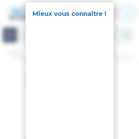
Panneau de gestion des cookies
Navigation
Accueil
Occasion
Ski Alpin d'occasion
Pack ski + fix d'occasion
SKI FUN GIRL + FIXATIONS KID X 4