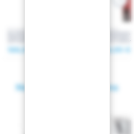
ROSSIGNOL
ROSSIGNOL
SKI EXPERIENCE 84 AI W +
SKI EXPERIENCE 8
FIXATIONS XPRESS W 11 GW B93
FIXATIONS NX 12
WHT/SPARKLE
Occasion
B90 BLK CHROM
188,99 €
248,99 €
Nous recommandons
également