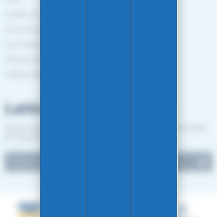
Guides et Conseils
En savoir plus
Les marques
Plan de site
Gestion des cookies
Lettre d'informations
Suivez notre actualité et recevez les bon plans EASY-GLISS
en vous inscrivant à notre newsletter.