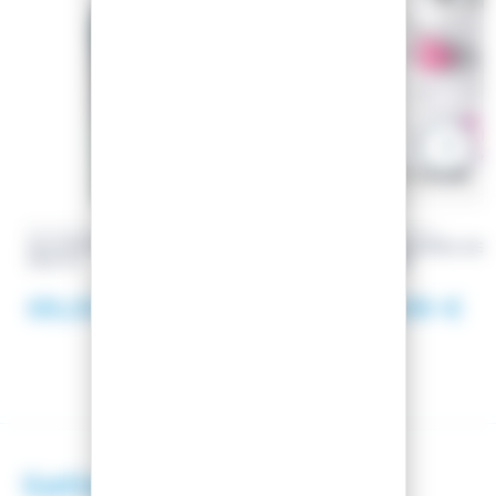
ROSSIGNOL
ROSSIGNOL
SKI EXPERIENCE PRO + LOOK
CHAUSSURES DE S
KID X 4
WHITE
69,00 €
56,99 €
Satisfaction client