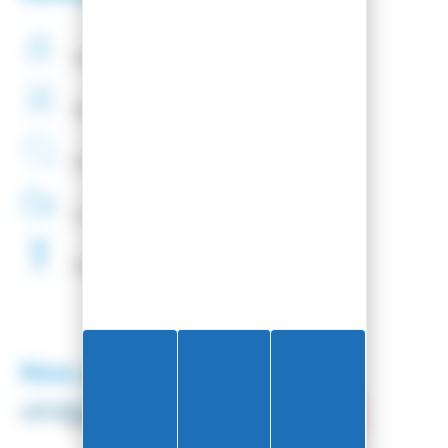
Paiement
securisé
Montage
de fixations
offert
Entreprise
Française
Livraison
48H
Fartage
Gratuit
Nos partenaires