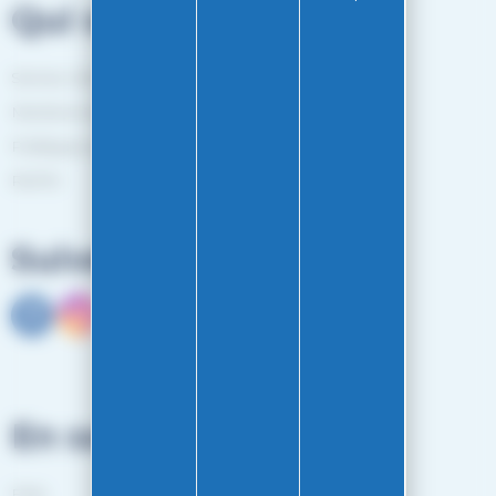
Qui sommes-nous?
Service client
Mentions légales
Politiques de confidentialité
RGPD
Suivez-nous
En savoir plus
FAQ