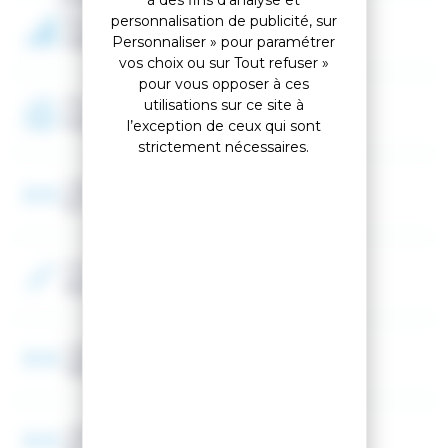
chaussures de ski Rossignol et de fixations Look.
personnalisation de publicité, sur
Niveau
Débutant, Intermédiaire
Personnaliser » pour paramétrer
vos choix ou sur Tout refuser »
pour vous opposer à ces
Programme
utilisations sur ce site à
Piste
l’exception de ceux qui sont
strictement nécessaires.
Largeur au patin
67 mm
Couleur 2
Rose, Violet
Largeur spatule
108 mm
Largeur au talon