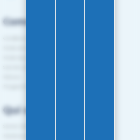
Commandes
Conditions générales de vente
Mode de livraison
Mode de paiement
Suivi de commande
Retours
Programme de fidélité
Qui sommes-nous?
Service client
Mentions légales