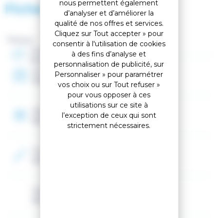
nous permettent également
Fiche technique
sac à dos, et une large ouverture permet d'accéder
d’analyser et d’améliorer la
facilement à tout ce dont vous avez besoin.
qualité de nos offres et services.
Cliquez sur Tout accepter » pour
Compartiment de rangement rembourré pour
Marque :
consentir à l'utilisation de cookies
ordinateur portable
Genre
à des fins d’analyse et
Une poche intérieure munie d'un rembourrage
Homme, Femme, Mixte
absorbant les chocs vous permet de garder un
personnalisation de publicité, sur
Année
ordinateur portable en sécurité et d'y accéder
Personnaliser » pour paramétrer
2026
facilement
vos choix ou sur Tout refuser »
pour vous opposer à ces
Design ergonomique
utilisations sur ce site à
Bretelles anatomiques et rembourrage dorsal pour un
Options
l’exception de ceux qui sont
port confortable et une protection de vos affaires
Sac de rangement
strictement nécessaires.
assurée.
Matériaux recyclés
Couleur 2
Le tissu principal est fabriqué à partir de 100 % de
Gris
polyester recyclé et contribue à réduire l'utilisation des
ressources naturelles
Volume
Éléments réflectifs
20L
Détails réfléchissants pour une meilleure visibilité en
cas de faible luminosité