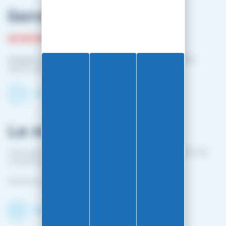
Service client
03 81 87 08 13
Horaire contact téléphonique :
Du lundi au vendredi :
10h00-12h00 / 14h00-16h00
Contactez-nous par mail
Le magasin
1 bis rue Edouard Belin 25000 BESANCON (EN FACE DE
L'HOPITAL MINJOZ)
Fermé du 25 avril à mi-octobre
Découvrir le shop