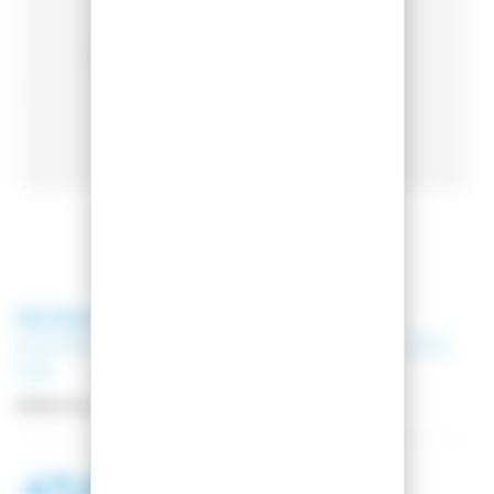
ROSSIGNOL
SAC A DOS
COMMUTERS BACKTOSCHOOL 20L
GR
Référence
RKLB220
47,00 €