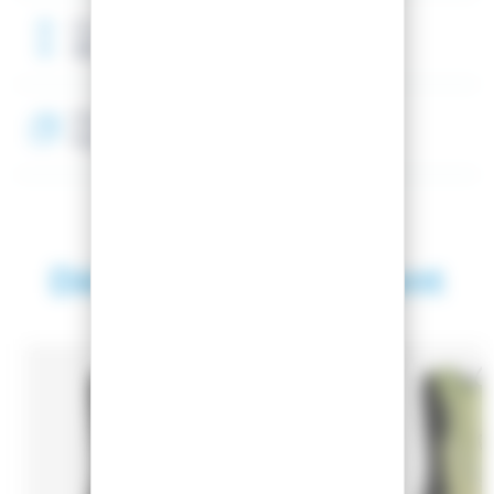
Dimensions
280 x 150 x 470 mm
Matière
Polyester recyclé
Découvrez également
SAISON 2026