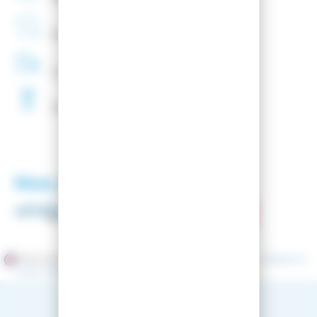
Entreprise
Française
Livraison
48H
Fartage
Gratuit
Nos partenaires
Marchand approuvé par la Société des Avis Garantis,
cliquez ici
pour vérifier
.