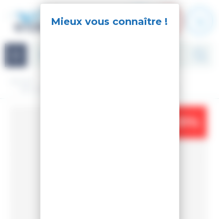
Panneau de gestion des cookies
Navigation
Accueil
Accessoires
Sac à dos
SAC A DOS COMMUTERS BACKTOSCHOOL 20L GR
-31%