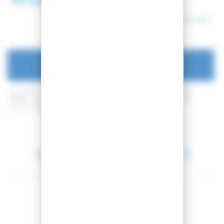
69,00 €
En stock
AJOUTER AU PANIER
En achetant ce produit vous pouvez gagner jusqu'à
11
points de
fidélité
. Votre panier totalisera
11
points de fidélité
pouvant être
transformé(s) en un bon de réduction de
1,10 €
.
Entre le 10 août 2026 et le 11 août 2026.
Partager cet article