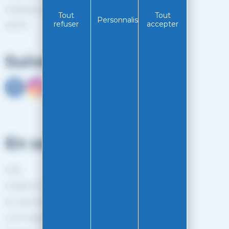
Politiques de confidentialité
Tout
Tout
Personnaliser
refuser
accepter
RGPD
Suivez-nous
En savoir plus
FAQ
Guides et Conseils
En savoir plus
Les marques