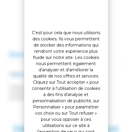
Comparer cet article
Ajouter à ma liste
C’est pour cela que nous utilisons
des cookies. Ils vous permettent
de stocker des informations qui
rendront votre expérience plus
Description
Avis
fluide sur notre site. Les cookies
nous permettent également
d’analyser et d’améliorer la
TABLE DE FARTAGE START
qualité de nos offres et services.
Cliquez sur Tout accepter » pour
Largeur : 8 cm
consentir à l'utilisation de cookies
Longueur : 111 cm
à des fins d’analyse et
Hauteur : 85 cm
personnalisation de publicité, sur
Personnaliser » pour paramétrer
vos choix ou sur Tout refuser »
pour vous opposer à ces
utilisations sur ce site à
Découvrez également
l’exception de ceux qui sont