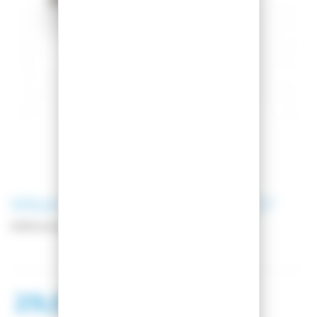
VOLA
EQUERRE WORLD CUP 90°
Référence
011015
29,00 €
46,00 €