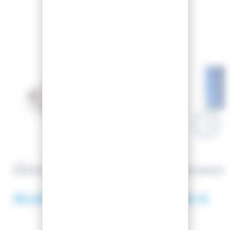
VOLA
VOLA
EQUERRE WORLD CUP 89°
GOMME ABRASIVE
30,00 €
9,00 €