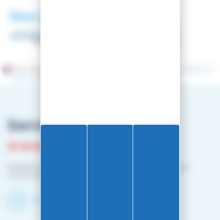
Nos partenaires
Marchand approuvé par la Société des Avis Garantis,
cliquez ici
pour vérifier
.
Service client
03 81 87 08 13
Horaire contact téléphonique :
Du lundi au vendredi :
10h00-12h00 / 14h00-16h00
Contactez-nous par mail