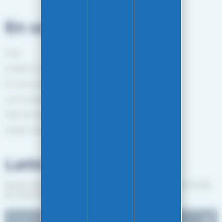
En savoir plus
FAQ
Guides et Conseils
En savoir plus
Les marques
Plan de site
Gestion des cookies
Lettre d'informations
Suivez notre actualité et recevez les bon plans EASY-GLISS
en vous inscrivant à notre newsletter.