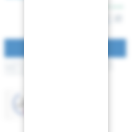
En stock
Dispo en magasin
à Besançon
AJOUTER AU PANIER
En achetant ce produit vous pouvez gagner jusqu'à
7
points de
fidélité
. Votre panier totalisera
7
points de fidélité
pouvant être
transformé(s) en un bon de réduction de
0,70 €
.
Basé sur 2 avis
VOIR LES AVIS