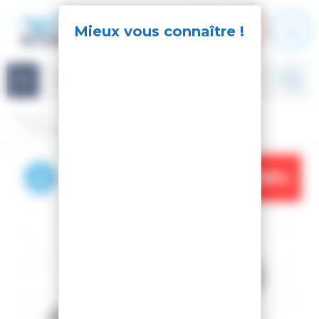
Panneau de gestion des cookies
Navigation
Accueil
Accessoires
Kit d'entretien
EQUERRE WORLD CUP 90°
-36%