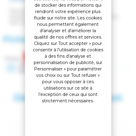
de stocker des informations qui
Placer le ski sur la tranche / Passer plusieurs fois
rendront votre expérience plus
l'équerre associée à une lime à l'aide d'une pince en
fluide sur notre site. Les cookies
tirant vers vous sans forcer.
nous permettent également
d’analyser et d’améliorer la
Fiche technique
qualité de nos offres et services.
Cliquez sur Tout accepter » pour
consentir à l'utilisation de cookies
à des fins d’analyse et
Marque :
personnalisation de publicité, sur
Année
Personnaliser » pour paramétrer
2026
vos choix ou sur Tout refuser »
pour vous opposer à ces
utilisations sur ce site à
l’exception de ceux qui sont
Découvrez également
strictement nécessaires.
SAISON 2026