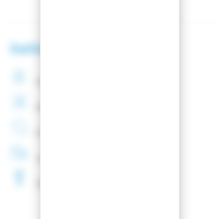
Satisfaction client
Paiement
securisé
Montage
de fixations
offert
Entreprise
Française
Livraison
48H
Fartage
Gratuit