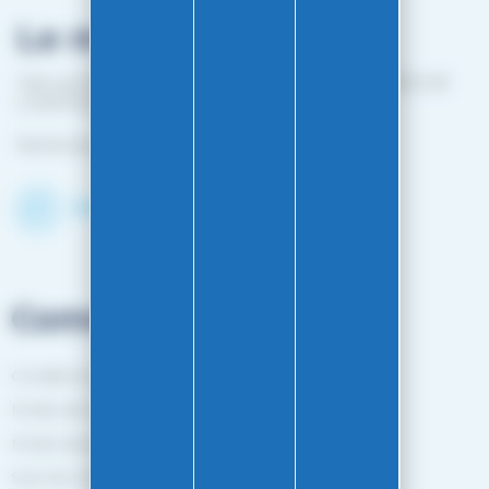
Le magasin
1 bis rue Edouard Belin 25000 BESANCON (EN FACE DE
L'HOPITAL MINJOZ)
Fermé du 25 avril à mi-octobre
Découvrir le shop
Commandes
Conditions générales de vente
Mode de livraison
Mode de paiement
Suivi de commande