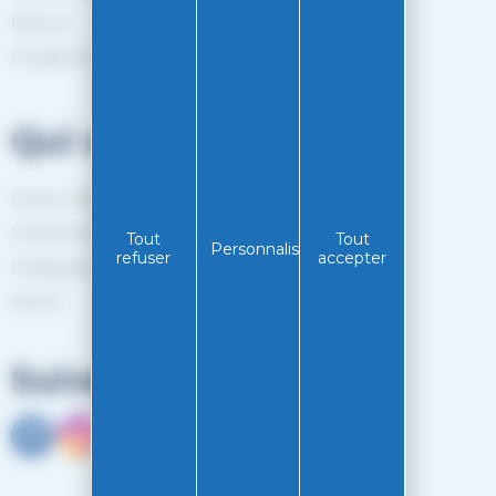
Retours
Programme de fidélité
Qui sommes-nous?
Service client
Mentions légales
Tout
Tout
Personnaliser
refuser
accepter
Politiques de confidentialité
RGPD
Suivez-nous