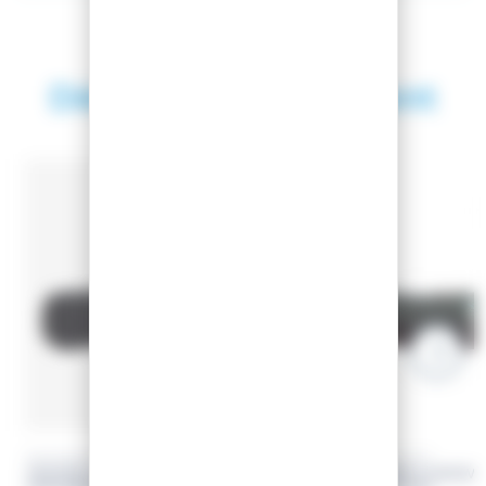
Découvrez également
SAISON 2025
-25.93%
-25%
ROSSIGNOL
EASY-GLISS
HOUSSE A SNOWBOARD BASIC
HOUSSE A SNOWB