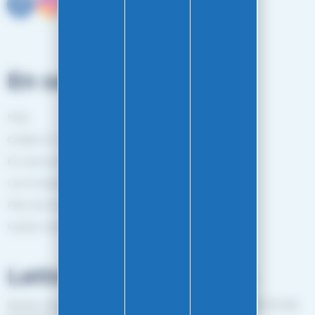
En savoir plus
FAQ
Guides et Conseils
En savoir plus
Les marques
Plan de site
Gestion des cookies
Lettre d'informations
Suivez notre actualité et recevez les bon plans EASY-GLISS