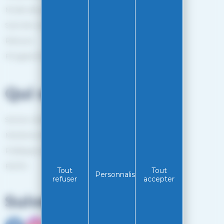
Mode de paiement
Suivi de commande
Retours
Programme de fidélité
Qui sommes-nous?
Service client
Mentions légales
Politiques de confidentialité
RGPD
Tout
Tout
Personnaliser
refuser
accepter
Suivez-nous