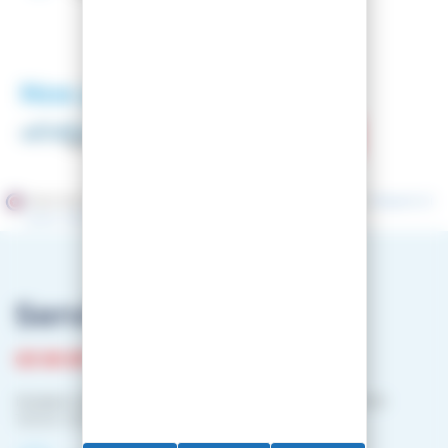
Nos partenaires
Marchand approuvé par la Société des Avis Garantis,
cliquez ici
pour vérifier
.
Service client
03 81 87 08 13
Horaire contact téléphonique :
Du lundi au vendredi :
10h00-12h00 / 14h00-16h00