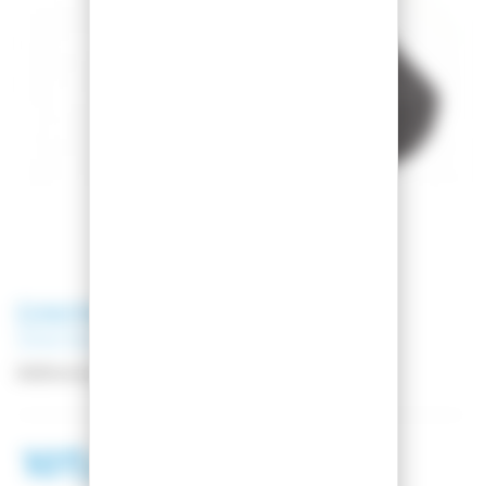
DAKINE
HOUSSE TOUR
SNOWBOARD BAG BLACK
Référence
D10004415BLACK
107,00 €
119,00 €