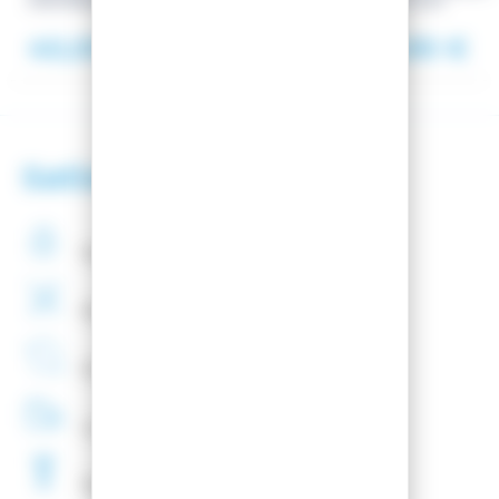
SNOWBOARD SOLO BAG
GLISS.COM
40,00 €
39,90 €
54,00 €
Satisfaction client
Paiement
securisé
Montage
de fixations
offert
Entreprise
Française
Livraison
48H
Fartage
Gratuit