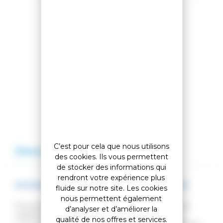
Partager cet article
Comparer cet article
Ajouter à ma liste
C’est pour cela que nous utilisons
Description
Avis
des cookies. Ils vous permettent
de stocker des informations qui
rendront votre expérience plus
HOUSSE TOUR SNOWBOARD BAG BLACK
fluide sur notre site. Les cookies
nous permettent également
Si le poids et les frais supplémentaires t'inquiètent,
d’analyser et d’améliorer la
oublie les roues mais garde la technicité. Dans le
qualité de nos offres et services.