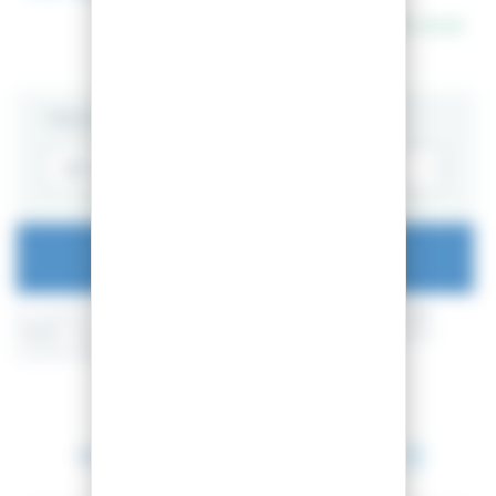
En stock
TAILLE
AJOUTER AU PANIER
En achetant ce produit vous pouvez gagner jusqu'à
26
points de
fidélité
. Votre panier totalisera
26
points de fidélité
pouvant être
transformé(s) en un bon de réduction de
2,60 €
.
Entre le 12 août 2026 et le 13 août 2026.