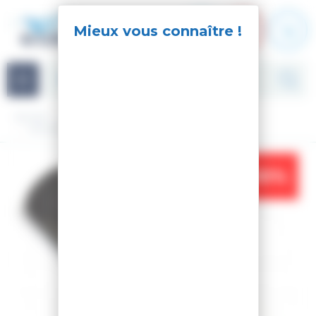
Panneau de gestion des cookies
Navigation
Accueil
Accessoires
Housse à snowboard
HOUSSE TOUR SNOWBOARD BAG BLACK
-10%