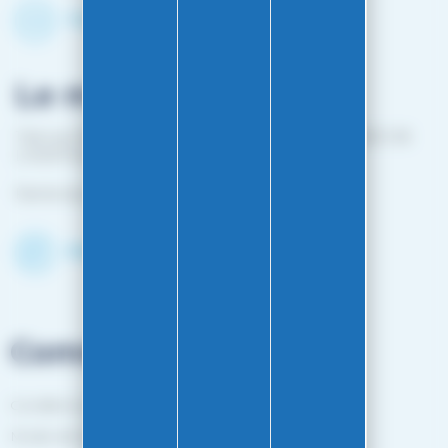
Contactez-nous par mail
Le magasin
1 bis rue Edouard Belin 25000 BESANCON (EN FACE DE
L'HOPITAL MINJOZ)
Fermé du 25 avril à mi-octobre
Découvrir le shop
Commandes
Conditions générales de vente
Mode de livraison