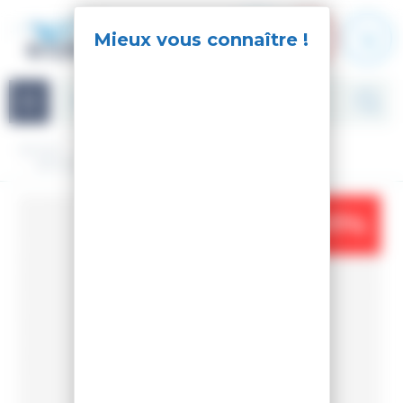
Panneau de gestion des cookies
Navigation
Accueil
Accessoires
Bâtons de ski
BATONS NORDIQUE FORCE JUNIOR
-17%