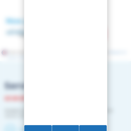
Nos partenaires
Marchand approuvé par la Société des Avis Garantis,
cliquez ici
pour vérifier
.
Service client
03 81 87 08 13
Horaire contact téléphonique :
Du lundi au vendredi :
10h00-12h00 / 14h00-16h00
Contactez-nous par mail