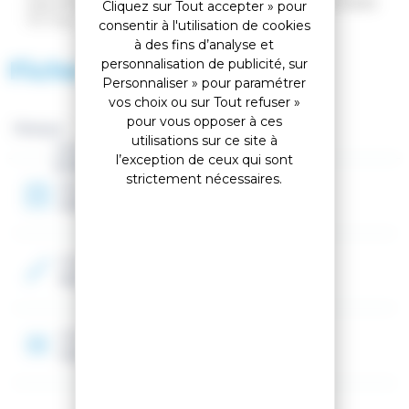
injectée, d'une dragonne rembourrée et d'une rondelle
Cliquez sur Tout accepter » pour
Fit Tour.
consentir à l'utilisation de cookies
à des fins d’analyse et
Fiche technique
personnalisation de publicité, sur
Personnaliser » pour paramétrer
vos choix ou sur Tout refuser »
pour vous opposer à ces
Marque :
utilisations sur ce site à
Genre
l’exception de ceux qui sont
Enfant
strictement nécessaires.
Année
2026
Couleur 2
Noir, Orange
Construction
Composite