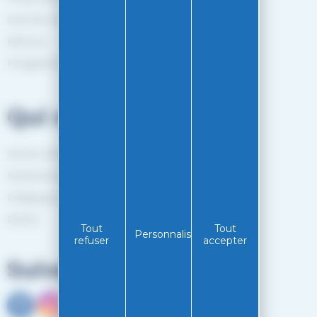
Suivi de commande
Retours
Programme de fidélité
Qui sommes-nous?
Service client
Mentions légales
Politiques de confidentialité
RGPD
Tout
Tout
Personnaliser
refuser
accepter
Suivez-nous