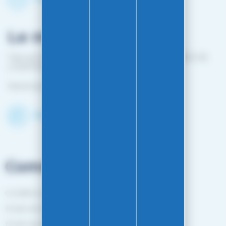
Le magasin
1 bis rue Edouard Belin 25000 BESANCON (EN FACE DE
L'HOPITAL MINJOZ)
Fermé du 25 avril à mi-octobre
Découvrir le shop
Commandes
Conditions générales de vente
Mode de livraison
Mode de paiement