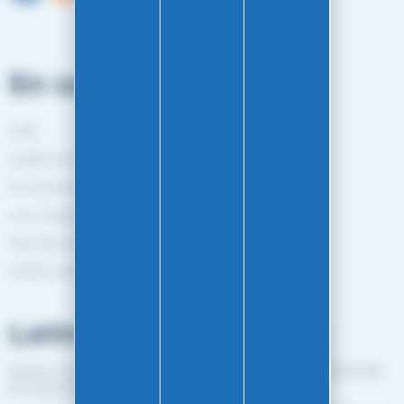
En savoir plus
FAQ
Guides et Conseils
En savoir plus
Les marques
Plan de site
Gestion des cookies
Lettre d'informations
Suivez notre actualité et recevez les bon plans EASY-GLISS
en vous inscrivant à notre newsletter.