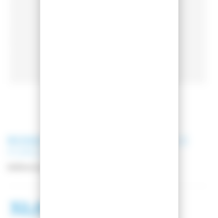
ROSSIGNOL
BATONS NORDIQUE
FORCE JUNIOR
Référence
RDM9540
32,00 €
39,00 €