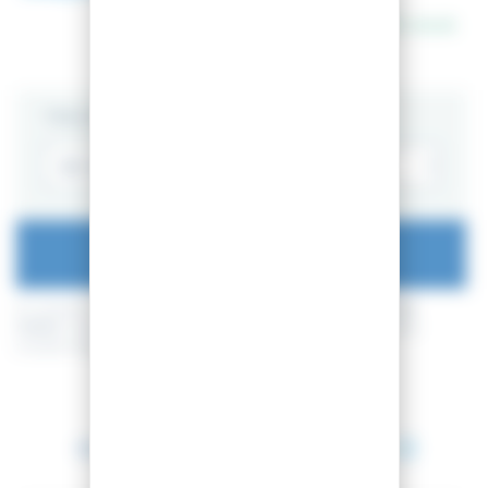
En stock
TAILLE
AJOUTER AU PANIER
En achetant ce produit vous pouvez gagner jusqu'à
8
points de
fidélité
. Votre panier totalisera
8
points de fidélité
pouvant être
transformé(s) en un bon de réduction de
0,80 €
.
Entre le 12 août 2026 et le 13 août 2026.