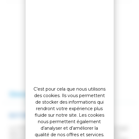
Partager cet article
Comparer cet article
Ajouter à ma liste
C’est pour cela que nous utilisons
Description
Avis
des cookies. Ils vous permettent
de stocker des informations qui
rendront votre expérience plus
fluide sur notre site. Les cookies
BATONS NORDIQUE FORCE JUNIOR
nous permettent également
d’analyser et d’améliorer la
Le FORCE JUNIOR est un bâton de course junior léger
doté d'un tube 100 % composite, d'une poignée bi-
qualité de nos offres et services.