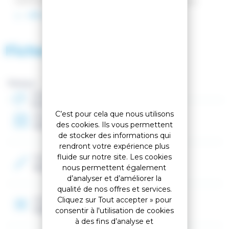
performance. Son tube de petit diamètre offre aux
skieurs légèreté et confort. Il est également doté
LIRE LA SUITE
d'une poignée Safety, un élément de sécurité
indispensable pour les skieurs engagés. Vendu avec
deux paires de rondelles, il s'adapte sans outils à la
Fiche technique
pratique que vous souhaitez. Alors, plutôt Freeride ou
plutôt piste ? Vendu par paire.
Poids: 250g
Marque :
Composition du tube : 20% de carbone
Diamètre du tube : 14 mm
Genre
Composition de la pointe : Acier
Homme
C’est pour cela que nous utilisons
Année
des cookies. Ils vous permettent
2023
de stocker des informations qui
rendront votre expérience plus
fluide sur notre site. Les cookies
Couleur 2
Noir, Rouge
nous permettent également
d’analyser et d’améliorer la
qualité de nos offres et services.
Construction
Cliquez sur Tout accepter » pour
Carbone
consentir à l'utilisation de cookies
à des fins d’analyse et