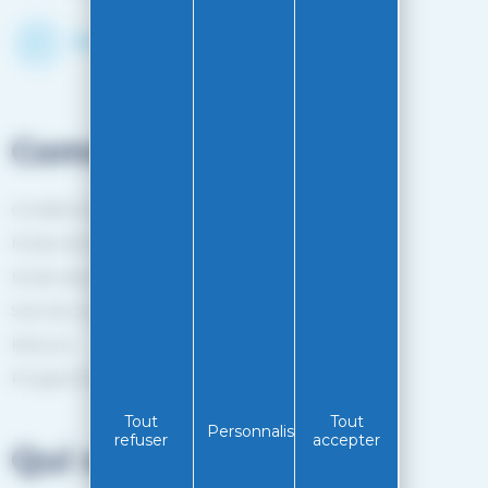
Découvrir le shop
Commandes
Conditions générales de vente
Mode de livraison
Mode de paiement
Suivi de commande
Retours
Programme de fidélité
Tout
Tout
Personnaliser
refuser
accepter
Qui sommes-nous?