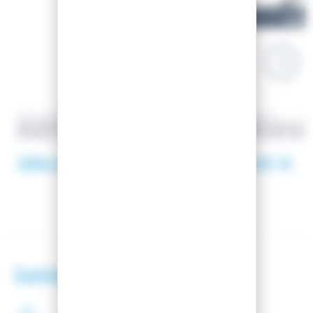
DYNASTAR
ROSSIGNOL
SKI INTENSE 4X4 78 + FIXATIONS
HOUSSE A SKI STR
XPRESS W 11 GW B83 WHT/DUCK
PADDED 160-210 
286,00 €
75,00 €
Satisfaction client