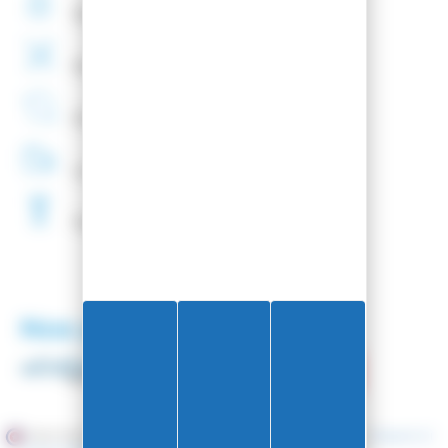
Paiement
securisé
Montage
de fixations
offert
Entreprise
Française
Livraison
48H
Fartage
Gratuit
Nos partenaires
Marchand approuvé par la Société des Avis Garantis,
cliquez ici