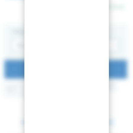
En stock
TAILLE
AJOUTER AU PANIER
En achetant ce produit vous pouvez gagner jusqu'à
22
points de
fidélité
. Votre panier totalisera
22
points de fidélité
pouvant être
transformé(s) en un bon de réduction de
2,20 €
.
Entre le 10 août 2026 et le 11 août 2026.