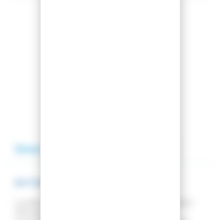
Partager cet article
Comparer cet article
Ajouter à ma liste
Description
Avis
Aide
BATONS DE SKI VECTOR HYBRID 12
Le bâton de ski
Kerma Vector Hybrid 12
composé à
20% de carbone a été pensé et conçu pour la