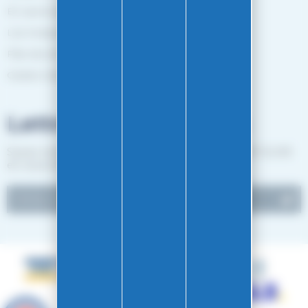
En savoir plus
Les marques
Plan de site
Gestion des cookies
Lettre d'informations
Suivez notre actualité et recevez les bon plans EASY-GLISS
en vous inscrivant à notre newsletter.