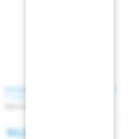
KERMA
BATONS DE SKI VECTOR
HYBRID 12
Référence
DDJ2000
90,99 €
114,00 €