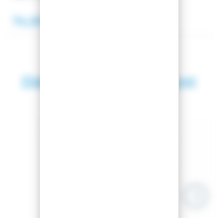
74,95 €
Découvrez également
SAISON 2026
EASY-GLISS
HOUSSE A CHAUSSURES EASY-GLISS.COM