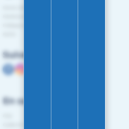
Service client
Mentions légales
Politiques de confidentialité
RGPD
Suivez-nous
En savoir plus
FAQ
Guides et Conseils