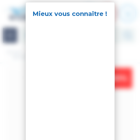
Panneau de gestion des cookies
Navigation
Accueil
Accessoires
Bâtons de ski
BATONS DE SKI PRODIGY POLES PURPLE
-30%