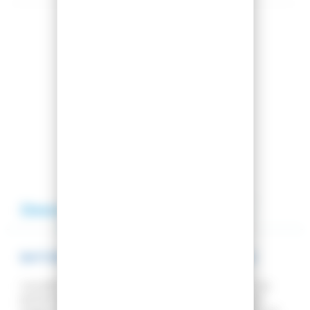
Partager cet article
Comparer cet article
Ajouter à ma liste
Description
Avis
Aide
BATONS DE SKI PRODIGY POLES PURPLE
Les bâtons
Prodigy
sont conçus pour améliorer vos
performances sur toute la montagne. L'aluminium