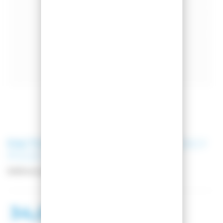
FACTION
BATONS DE SKI PRODIGY
POLES PURPLE
Référence
FCPLW23-PRPL-PR
34,00 €
49,00 €