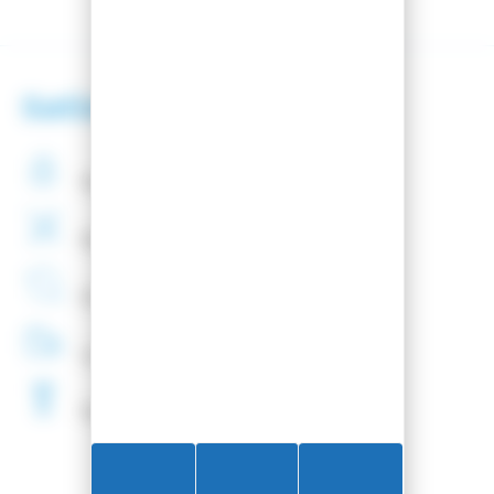
Satisfaction client
Paiement
securisé
Montage
de fixations
offert
Entreprise
Française
Livraison
48H
Fartage
Gratuit