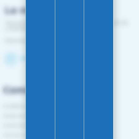
Le magasin
1 bis rue Edouard Belin 25000 BESANCON (EN FACE DE
L'HOPITAL MINJOZ)
Fermé du 25 avril à mi-octobre
Découvrir le shop
Commandes
Conditions générales de vente
Mode de livraison
Mode de paiement
Suivi de commande