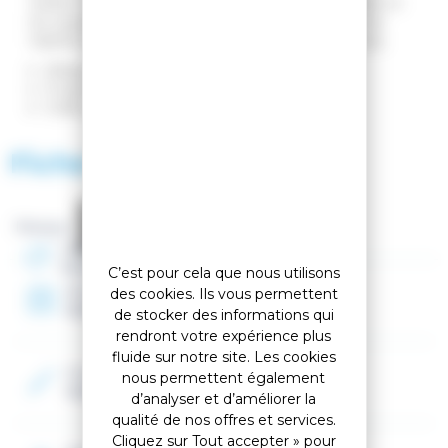
solide et léger, les poignées en caoutchouc souple et
les sangles réglables garantissent le confort et une
fiabilité pour tracer le virage parfait dans les pentes.
Alliage d'aluminium 6061
Poignée ergonomique
S'allie parfaitement avec la gamme Prodigy
Fiche technique
Marque :
Genre
Homme, Femme, Mixte
C’est pour cela que nous utilisons
Année
des cookies. Ils vous permettent
2026
de stocker des informations qui
rendront votre expérience plus
fluide sur notre site. Les cookies
Couleur 2
nous permettent également
Violet
d’analyser et d’améliorer la
qualité de nos offres et services.
Cliquez sur Tout accepter » pour