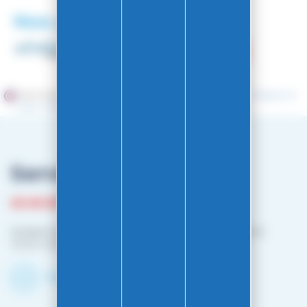
Nos partenaires
Marchand approuvé par la Société des Avis Garantis,
cliquez ici
pour vérifier
.
Service client
03 81 87 08 13
Horaire contact téléphonique :
Du lundi au vendredi :
10h00-12h00 / 14h00-16h00
Contactez-nous par mail