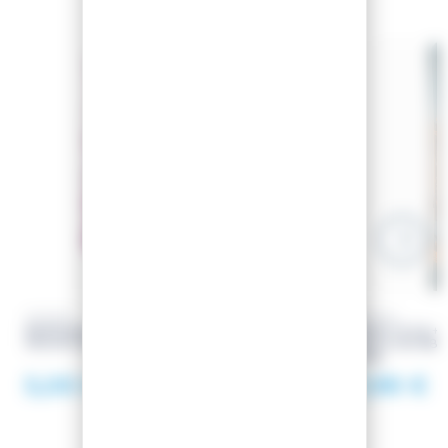
SINNER
ROSSIGNOL
BANDANA INTO THE
SKI REACT 6 CA + 
MOUNTAINS PINK
XPRESS 11 GW B8
ORANGE
5,00 €
317,98 €