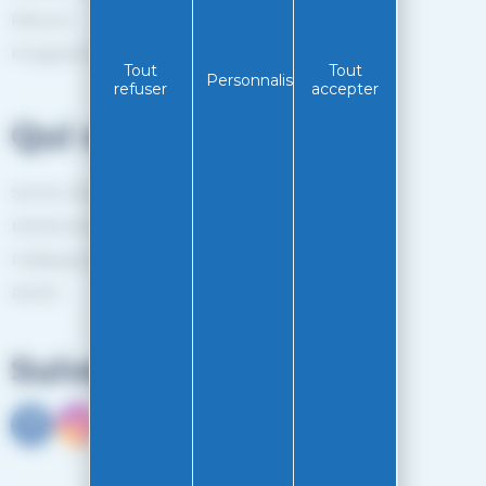
Retours
Programme de fidélité
Tout
Tout
Personnaliser
refuser
accepter
Qui sommes-nous?
Service client
Mentions légales
Politiques de confidentialité
RGPD
Suivez-nous