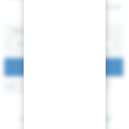
En stock
TAILLE
AJOUTER AU PANIER
En achetant ce produit vous pouvez gagner jusqu'à
8
points de
fidélité
. Votre panier totalisera
8
points de fidélité
pouvant être
transformé(s) en un bon de réduction de
0,80 €
.
Entre le 11 août 2026 et le 12 août 2026.