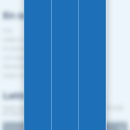
En savoir plus
FAQ
Guides et Conseils
En savoir plus
Les marques
Plan de site
Gestion des cookies
Lettre d'informations
Suivez notre actualité et recevez les bon plans EASY-GLISS
en vous inscrivant à notre newsletter.