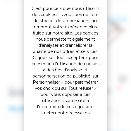
C’est pour cela que nous utilisons
des cookies. Ils vous permettent
SAISON 2026
SAISON 2026
de stocker des informations qui
rendront votre expérience plus
fluide sur notre site. Les cookies
nous permettent également
d’analyser et d’améliorer la
qualité de nos offres et services.
Cliquez sur Tout accepter » pour
consentir à l'utilisation de cookies
à des fins d’analyse et
-5.08%
personnalisation de publicité, sur
-5%
Personnaliser » pour paramétrer
KV+
KV+
vos choix ou sur Tout refuser »
BATONS NORDIQUE
BATONS NORDIQUE
pour vous opposer à ces
NEW SIMANO
NEW TEMPESTA
BLACK
utilisations sur ce site à
l’exception de ceux qui sont
54,00 €
112,00 €
118,00 €
strictement nécessaires.