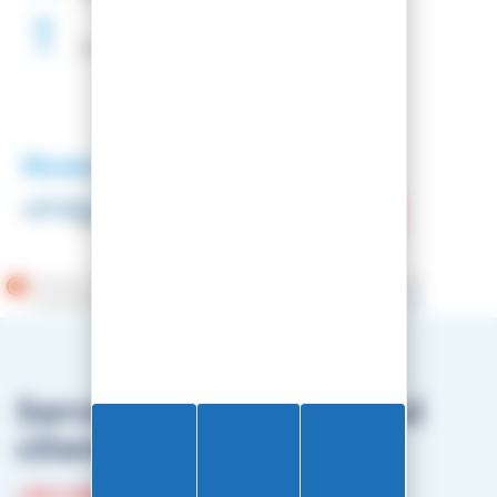
Encerado
Gratis
Nuestros socios
Comerciante aprobado por la Sociedad de Opiniones
Contrastadas,
haga clic aquí para mostrar el certificado
.
Servicio de atención al
cliente