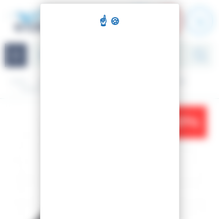
Panel de gestión de cookies
Navigation
Inicio
Snowboard
Equipo
Fijaciones snowboard
FIJACIONES DE SNOWBOARD INDY BLACK
-27%