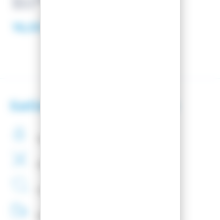
BASTONES DE ESQUÍ CHARM
WHITE
16,00 €
Satisfacción del cliente
Transacción
segura
Oferta del
montaje de
fijación
Compañía
Francesa
Entrega
48H