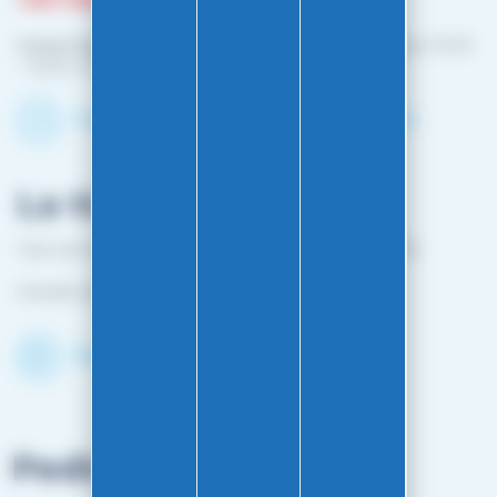
+33 3 81 87 08 13
Horario de contacto telefónico :
De Lunes a viernes: 10:00
– 12:00 / 14:00 – 16:00
Contacte con nosotros por correo
La tienda
1 bis rue Edouard Belin 25000 BESANCON FRANCE
Cerrado del 25 de abril a mediados de octubre
Descubra la tienda
Pedidos