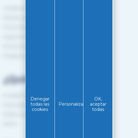
Condiciones generales de venta
Método de entrega
Forma de pago
Seguimiento de pedidos
Devolución
Programa de fidelización
¿Quiénes somos?
El equipo de EASY-GLISS
Denegar
OK,
todas las
Personalizar
aceptar
Aviso legal
cookies
todas
Política de privacidad
RGPD