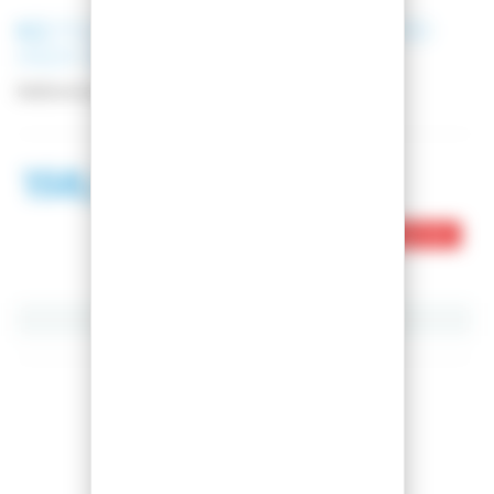
K2
FIJACIONES DE SNOWBOARD
INDY BLACK
Referencia :
11G1004-1-1
158,99 €
218,99 €
Este producto está agotado
Compartir este artículo